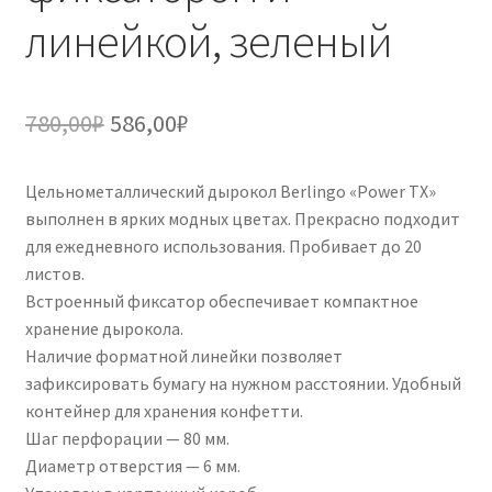
линейкой, зеленый
Первоначальная
Текущая
780,00
₽
586,00
₽
цена
цена:
Цельнометаллический дырокол Berlingo «Power TX»
составляла
586,00₽.
выполнен в ярких модных цветах. Прекрасно подходит
780,00₽.
для ежедневного использования. Пробивает до 20
листов.
Встроенный фиксатор обеспечивает компактное
хранение дырокола.
Наличие форматной линейки позволяет
зафиксировать бумагу на нужном расстоянии. Удобный
контейнер для хранения конфетти.
Шаг перфорации — 80 мм.
Диаметр отверстия — 6 мм.