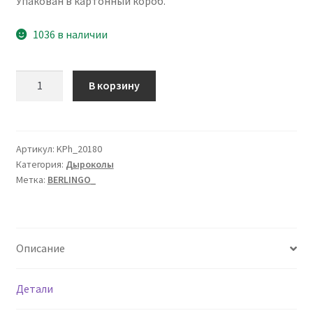
Упакован в картонный короб.
1036 в наличии
Количество
В корзину
товара
Дырокол
Berlingo
"Power
Артикул:
KPh_20180
Категория:
Дыроколы
TX"
Метка:
BERLINGO_
20л.,
металлический,
с
фиксатором
Описание
и
линейкой,
зеленый
Детали