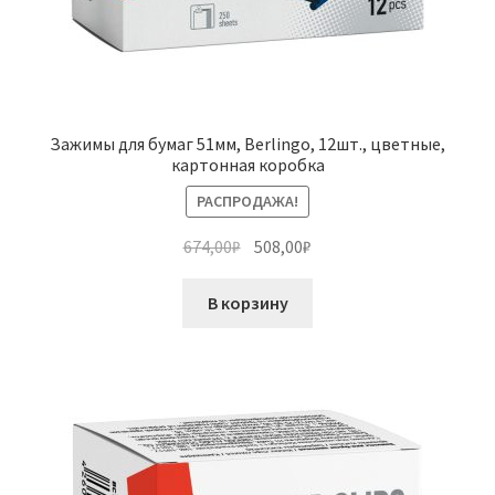
Зажимы для бумаг 51мм, Berlingo, 12шт., цветные,
картонная коробка
РАСПРОДАЖА!
Первоначальная
Текущая
674,00
₽
508,00
₽
цена
цена:
составляла
508,00₽.
В корзину
674,00₽.