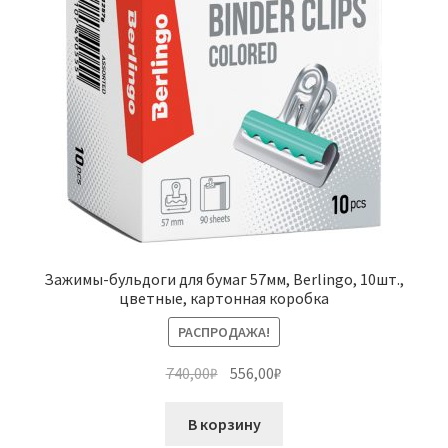
Зажимы-бульдоги для бумаг 57мм, Berlingo, 10шт.,
цветные, картонная коробка
РАСПРОДАЖА!
Первоначальная
Текущая
740,00
₽
556,00
₽
цена
цена:
составляла
556,00₽.
В корзину
740,00₽.