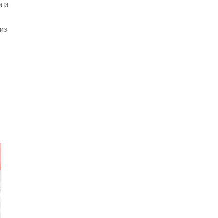
и и
из