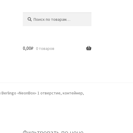
Искать:
Поиск
0,00
₽
0 товаров
 Berlingo «NeonBox» 1 отверстие, контейнер,
Фильтровать по цене