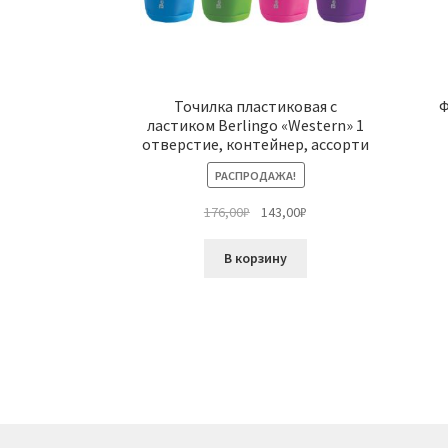
Точилка пластиковая с
Ф
ластиком Berlingo «Western» 1
отверстие, контейнер, ассорти
РАСПРОДАЖА!
Первоначальная
Текущая
176,00
₽
143,00
₽
цена
цена:
составляла
143,00₽.
В корзину
176,00₽.