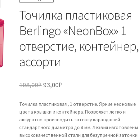
Точилка пластиковая
Berlingo «NeonBox» 1
отверстие, контейнер,
ассорти
Первоначальная
Текущая
108,00
₽
93,00
₽
цена
цена:
Точилка пластиковая , 1 отверстие. Яркие неоновые
составляла
93,00₽.
цвета крышки и контейнера. Позволяет легко и
108,00₽.
аккуратно производить заточку карандашей
стандартного диаметра до 8 мм. Лезвия изготовлены
высококачественной стали для безупречной заточки