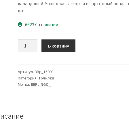
карандашей. Упаковка – ассорти в картонный пенал п
шт.
66237 в наличии
Количество
В корзину
товара
Точилка
пластиковая
Berlingo
Артикул:
BBp_15008
Категория:
Точилки
"NeonBox"
Метка:
BERLINGO_
1
отверстие,
контейнер,
ассорти
исание