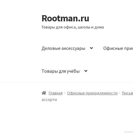
Rootman.ru
Перейти
Перейти
к
к
Товары для офиса, школы и дома
навигации
содержимому
Деловые аксессуары
Офисные при
Товары для учёбы
Главная
Офисные принадлежности
Пись
ассорти