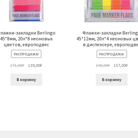
лажки-закладки Berlingo
Флажки-закладки Berlin
45*8мм, 20л*8 неоновых
45*12мм, 20л*4 неоновых цв
цветов, европодвес
в диспенсере, европодв
РАСПРОДАЖА!
РАСПРОДАЖА!
Первоначальная
Текущая
Первоначальн
Теку
171,00
₽
139,00
₽
196,00
₽
157,00
₽
цена
цена:
цена
цена:
составляла
139,00₽.
составляла
157,0
В корзину
В корзину
171,00₽.
196,00₽.