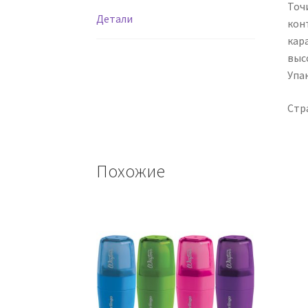
Точ
Детали
кон
кар
выс
Упак
Стр
Похожие