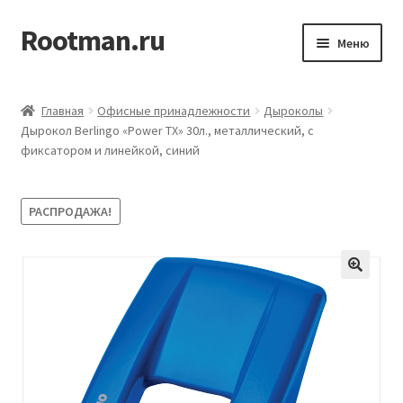
Rootman.ru
Перейти
Перейти
Меню
к
к
навигации
содержимому
Развер
Деловые аксессуары
вложен
Главная
Офисные принадлежности
Дыроколы
меню
Развер
Дырокол Berlingo «Power TX» 30л., металлический, с
Офисные принадлежности
фиксатором и линейкой, синий
вложен
меню
Развер
Бумажная продукция для офиса
вложен
РАСПРОДАЖА!
меню
Развер
Товары для учёбы
вложен
меню