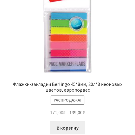
Флажки-закладки Berlingo 45*8мм, 20л*8 неоновых
цветов, европодвес
РАСПРОДАЖА!
Первоначальная
Текущая
171,00
₽
139,00
₽
цена
цена:
составляла
139,00₽.
В корзину
171,00₽.