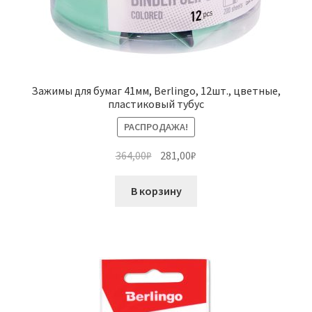
Зажимы для бумаг 41мм, Berlingo, 12шт., цветные,
пластиковый тубус
РАСПРОДАЖА!
Первоначальная
Текущая
364,00
₽
281,00
₽
цена
цена:
составляла
281,00₽.
В корзину
364,00₽.