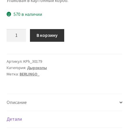
Упакован в картонный короб.
570 в наличии
Количество
В корзину
товара
Дырокол
Berlingo
"Power
Артикул:
KPh_30179
Категория:
Дыроколы
TX"
Метка:
BERLINGO_
30л.,
металлический,
с
фиксатором
Описание
и
линейкой,
синий
Детали