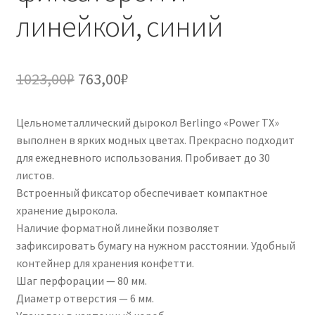
линейкой, синий
Первоначальная
Текущая
1023,00
₽
763,00
₽
цена
цена:
Цельнометаллический дырокол Berlingo «Power TX»
составляла
763,00₽.
выполнен в ярких модных цветах. Прекрасно подходит
1023,00₽.
для ежедневного использования. Пробивает до 30
листов.
Встроенный фиксатор обеспечивает компактное
хранение дырокола.
Наличие форматной линейки позволяет
зафиксировать бумагу на нужном расстоянии. Удобный
контейнер для хранения конфетти.
Шаг перфорации — 80 мм.
Диаметр отверстия — 6 мм.