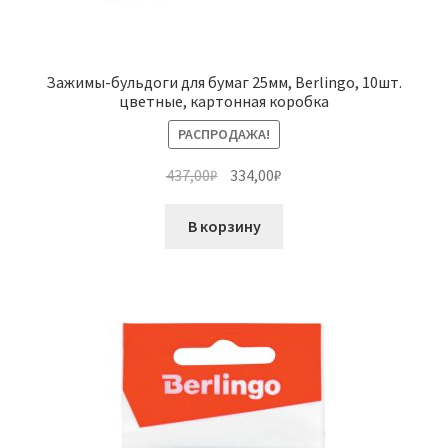
Зажимы-бульдоги для бумаг 25мм, Berlingo, 10шт.
цветные, картонная коробка
РАСПРОДАЖА!
Первоначальная
Текущая
437,00
₽
334,00
₽
цена
цена:
составляла
334,00₽.
В корзину
437,00₽.