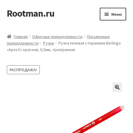
Rootman.ru
Перейти
Перейти
Меню
к
к
навигации
содержимому
Развер
Деловые аксессуары
вложен
Главная
Офисные принадлежности
Письменные
меню
Развер
принадлежности
Ручки
Ручка гелевая стираемая Berlingo
Офисные принадлежности
«Apex E» красная, 0,5мм, трехгранная
вложен
меню
Развер
Бумажная продукция для офиса
вложен
РАСПРОДАЖА!
меню
Развер
Товары для учёбы
вложен
меню