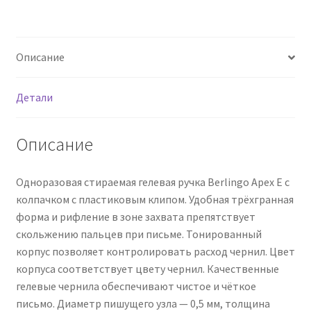
E"
красная,
0,5мм,
Описание
трехгранная
Детали
Описание
Одноразовая стираемая гелевая ручка Berlingo Apex E с
колпачком с пластиковым клипом. Удобная трёхгранная
форма и рифление в зоне захвата препятствует
скольжению пальцев при письме. Тонированный
корпус позволяет контролировать расход чернил. Цвет
корпуса соответствует цвету чернил. Качественные
гелевые чернила обеспечивают чистое и чёткое
письмо. Диаметр пишущего узла — 0,5 мм, толщина