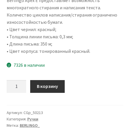
Berlingo Apex E предоставляет возможность
многократного стирания и написания текста.
Количество циклов написания/стирания ограничено
износостойкостью бумаги.
• Цвет чернил: красный;
• Толщина линии письма: 0,3 мм;
• Длина письма: 350 м;
• Цвет корпуса: тонированный красный.
7326 в наличии
Количество
В корзину
товара
Ручка
гелевая
стираемая
Артикул:
CGp_50213
Категория:
Ручки
Berlingo
Метка:
BERLINGO_
"Apex