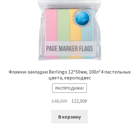
Флажки-закладки Berlingo 12*50мм, 100л*4 пастельных
цвета, европодвес
РАСПРОДАЖА!
Первоначальная
Текущая
148,00
₽
122,00
₽
цена
цена:
составляла
122,00₽.
В корзину
148,00₽.