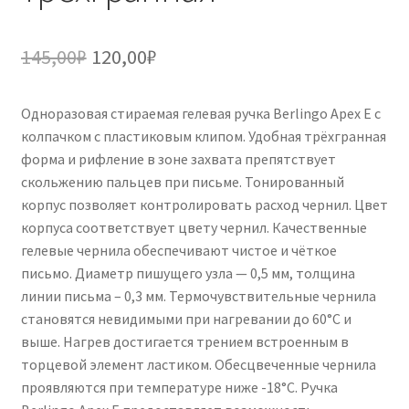
Первоначальная
Текущая
145,00
₽
120,00
₽
цена
цена:
Одноразовая стираемая гелевая ручка Berlingo Apex E с
составляла
120,00₽.
колпачком с пластиковым клипом. Удобная трёхгранная
145,00₽.
форма и рифление в зоне захвата препятствует
скольжению пальцев при письме. Тонированный
корпус позволяет контролировать расход чернил. Цвет
корпуса соответствует цвету чернил. Качественные
гелевые чернила обеспечивают чистое и чёткое
письмо. Диаметр пишущего узла — 0,5 мм, толщина
линии письма – 0,3 мм. Термочувствительные чернила
становятся невидимыми при нагревании до 60°С и
выше. Нагрев достигается трением встроенным в
торцевой элемент ластиком. Обесцвеченные чернила
проявляются при температуре ниже -18°С. Ручка