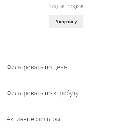
Первоначальная
Текущая
176,00
₽
143,00
₽
цена
цена:
составляла
143,00₽.
В корзину
176,00₽.
Фильтровать по цене
Фильтровать по атрибуту
Активные фильтры