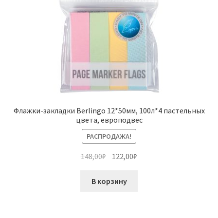
Флажки-закладки Berlingo 12*50мм, 100л*4 пастельных
цвета, европодвес
РАСПРОДАЖА!
Первоначальная
Текущая
148,00
₽
122,00
₽
цена
цена:
составляла
122,00₽.
В корзину
148,00₽.