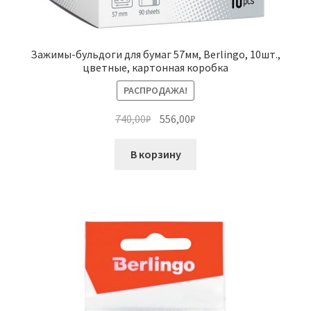
Зажимы-бульдоги для бумаг 57мм, Berlingo, 10шт.,
цветные, картонная коробка
РАСПРОДАЖА!
Первоначальная
Текущая
740,00
₽
556,00
₽
цена
цена:
составляла
556,00₽.
В корзину
740,00₽.