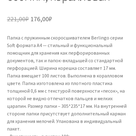
Первоначальная
Текущая
221,00
₽
176,00
₽
цена
цена:
Папка с пружинным скоросшивателем Berlingo серии
составляла
176,00₽.
Soft формата А4 — стильный и функциональный
221,00₽.
помощник для хранения как перфорированных
документов, так и папок-вкладышей со стандартной
перфорацией. Ширина корешка составляет 17 мм.
Папка вмещает 100 листов. Выполнена в коралловом
цвете. Папка изготовлена из плотного пластика
толщиной 0,6 мм с текстурой поверхности «песок», на
которой не видно отпечатков пальцев и мелких
царапин. Размер папки – 305*235*17 мм. На внутренней
стороне папки присутствует дополнительный карман
для хранения мелочей. Упакована в индивидуальный
пакет.