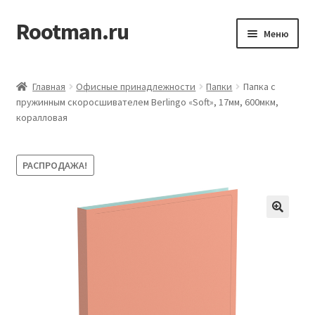
Rootman.ru
Перейти
Перейти
Меню
к
к
навигации
содержимому
Развер
Деловые аксессуары
вложен
Главная
Офисные принадлежности
Папки
Папка c
меню
Развер
пружинным скоросшивателем Berlingo «Soft», 17мм, 600мкм,
Офисные принадлежности
коралловая
вложен
меню
Развер
Бумажная продукция для офиса
вложен
РАСПРОДАЖА!
меню
Развер
Товары для учёбы
вложен
меню