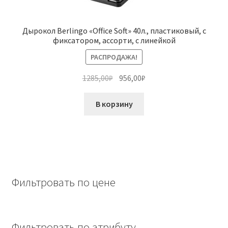
Дырокол Berlingo «Office Soft» 40л., пластиковый, с
фиксатором, ассорти, с линейкой
РАСПРОДАЖА!
Первоначальная
Текущая
1285,00
₽
956,00
₽
цена
цена:
составляла
956,00₽.
В корзину
1285,00₽.
Фильтровать по цене
Фильтровать по атрибуту