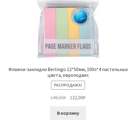
Флажки-закладки Berlingo 12*50мм, 100л*4 пастельных
цвета, европодвес
РАСПРОДАЖА!
Первоначальная
Текущая
148,00
₽
122,00
₽
цена
цена:
составляла
122,00₽.
В корзину
148,00₽.