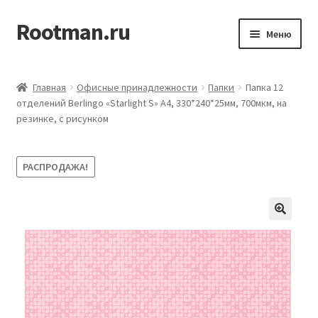
Rootman.ru
Перейти
Перейти
Меню
к
к
навигации
содержимому
Развер
Деловые аксессуары
вложен
Главная
Офисные принадлежности
Папки
Папка 12
меню
Развер
отделений Berlingo «Starlight S» А4, 330*240*25мм, 700мкм, на
Офисные принадлежности
резинке, c рисунком
вложен
меню
Развер
Бумажная продукция для офиса
вложен
РАСПРОДАЖА!
меню
Развер
Товары для учёбы
вложен
меню