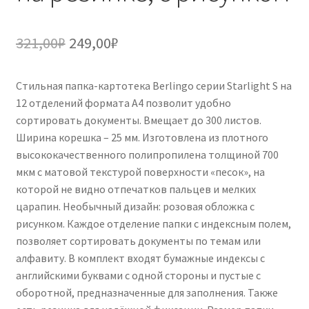
Первоначальная
Текущая
321,00
₽
249,00
₽
цена
цена:
Стильная папка-картотека Berlingo серии Starlight S на
составляла
249,00₽.
12 отделений формата А4 позволит удобно
321,00₽.
сортировать документы. Вмещает до 300 листов.
Ширина корешка – 25 мм. Изготовлена из плотного
высококачественного полипропилена толщиной 700
мкм с матовой текстурой поверхности «песок», на
которой не видно отпечатков пальцев и мелких
царапин. Необычный дизайн: розовая обложка с
рисунком. Каждое отделение папки с индексным полем,
позволяет сортировать документы по темам или
алфавиту. В комплект входят бумажные индексы с
английскими буквами с одной стороны и пустые с
оборотной, предназначенные для заполнения. Также