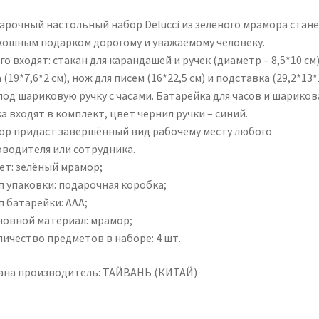
арочный настольный набор Delucci из зелёного мрамора стан
кошным подарком дорогому и уважаемому человеку.
го входят: стакан для карандашей и ручек (диаметр – 8,5*10 см)
 (19*7,6*2 см), нож для писем (16*22,5 см) и подставка (29,2*13*
под шариковую ручку с часами. Батарейка для часов и шариков
а входят в комплект, цвет чернил ручки – синий.
ор придаст завершённый вид рабочему месту любого
оводителя или сотрудника.
ет: зелёный мрамор;
п упаковки: подарочная коробка;
п батарейки: AAA;
сновной материал: мрамор;
личество предметов в наборе: 4 шт.
ана производитель: ТАЙВАНЬ (КИТАЙ)