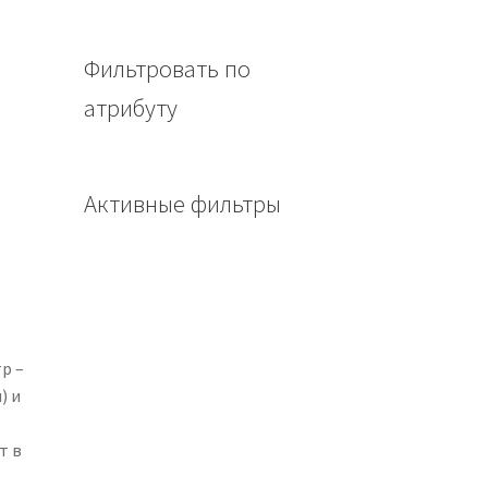
Фильтровать по
атрибуту
Активные фильтры
р –
) и
т в