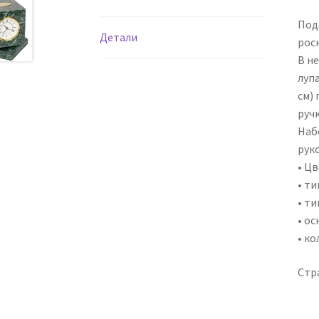
Под
Детали
рос
В не
лупа
см) 
ручк
Наб
рук
• Цв
• ти
• ти
• о
• ко
Стр