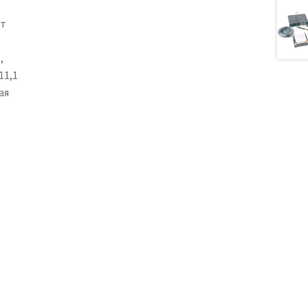
ет
,
11,1
ая