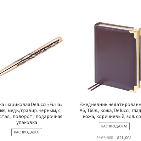
ка шариковая Delucci «Furia»
Ежедневник недатированн
няя, медь/гравир. черным, с
А6, 160л., кожа, Delucci, гла
стал., поворот., подарочная
кожа, коричневый, зол. ср
упаковка
РАСПРОДАЖА!
РАСПРОДАЖА!
Первоначаль
Теку
1102,00
₽
821,00
₽