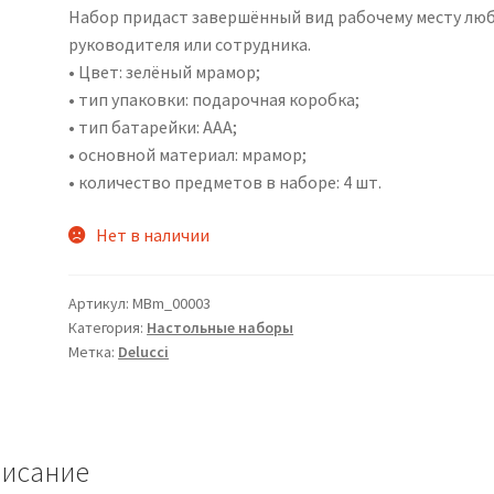
Набор придаст завершённый вид рабочему месту лю
руководителя или сотрудника.
• Цвет: зелёный мрамор;
• тип упаковки: подарочная коробка;
• тип батарейки: AAA;
• основной материал: мрамор;
• количество предметов в наборе: 4 шт.
Нет в наличии
Артикул:
MBm_00003
Категория:
Настольные наборы
Метка:
Delucci
исание