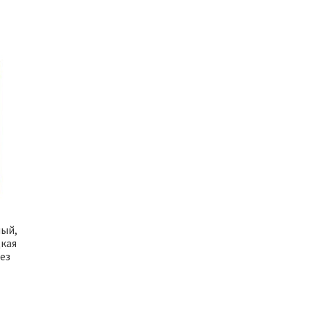
ый,
дкая
ез
ная
щая