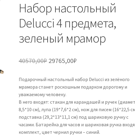
Набор настольный
Delucci 4 предмета,
зеленый мрамор
Первоначальная
Текущая
40570,00
₽
29765,00
₽
цена
цена:
Подарочный настольный набор Delucci из зелёного
составляла
29765,00₽.
мрамора станет роскошным подарком дорогому и
40570,00₽.
уважаемому человеку.
В него входят: стакан для карандашей и ручек (диамет
8,5*10 см), лупа (19*7,6*2 см), нож для писем (16*22,5 см
подставка (29,2*13*11,1 см) под шариковую ручку с
часами. Батарейка для часов и шариковая ручка входя
комплект, цвет чернил ручки – синий.