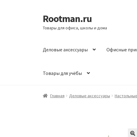
Rootman.ru
Перейти
Перейти
к
к
Товары для офиса, школы и дома
навигации
содержимому
Деловые аксессуары
Офисные при
Товары для учёбы
Главная
Деловые аксессуары
Настольны