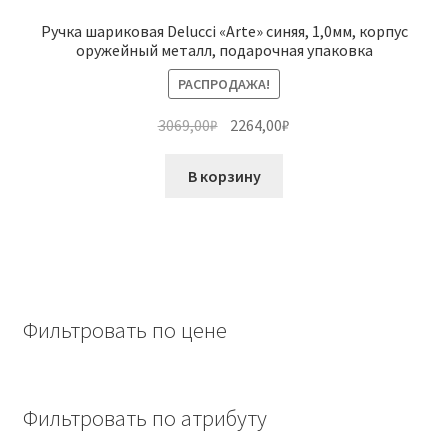
Ручка шариковая Delucci «Arte» синяя, 1,0мм, корпус
оружейный металл, подарочная упаковка
РАСПРОДАЖА!
Первоначальная
Текущая
3069,00
₽
2264,00
₽
цена
цена:
составляла
2264,00₽.
В корзину
3069,00₽.
Фильтровать по цене
Фильтровать по атрибуту