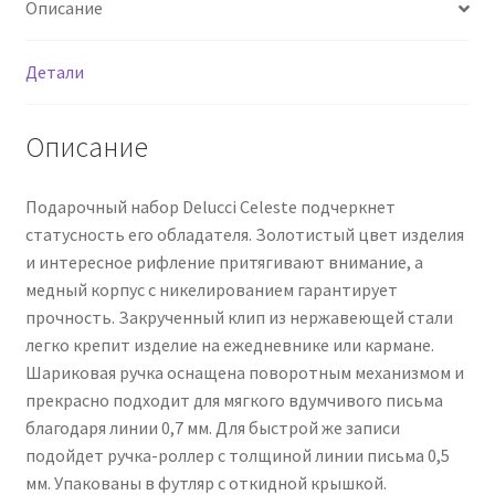
Описание
роллер,
0,6мм,
синие,
Детали
корпус
золото,
Описание
подарочная
упаковка
Подарочный набор Delucci Celeste подчеркнет
статусность его обладателя. Золотистый цвет изделия
и интересное рифление притягивают внимание, а
медный корпус с никелированием гарантирует
прочность. Закрученный клип из нержавеющей стали
легко крепит изделие на ежедневнике или кармане.
Шариковая ручка оснащена поворотным механизмом и
прекрасно подходит для мягкого вдумчивого письма
благодаря линии 0,7 мм. Для быстрой же записи
подойдет ручка-роллер с толщиной линии письма 0,5
мм. Упакованы в футляр с откидной крышкой.