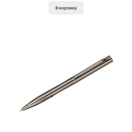
составляла
2134,00₽.
В корзину
2892,00₽.