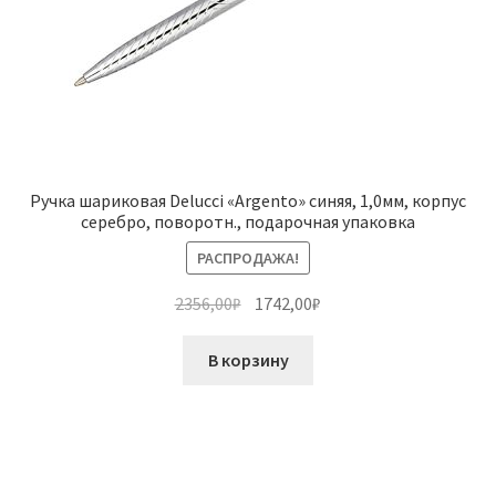
Ручка шариковая Delucci «Argento» синяя, 1,0мм, корпус
серебро, поворотн., подарочная упаковка
РАСПРОДАЖА!
Первоначальная
Текущая
2356,00
₽
1742,00
₽
цена
цена:
составляла
1742,00₽.
В корзину
2356,00₽.