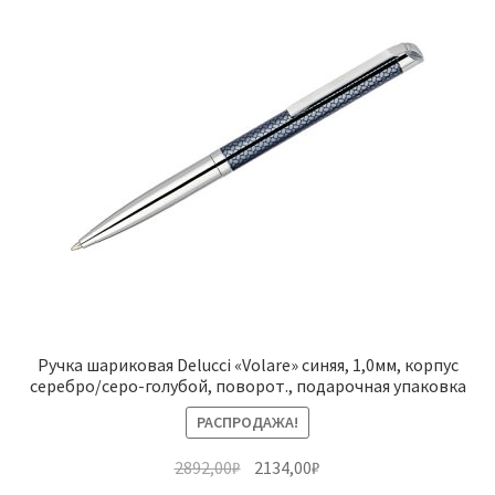
Ручка шариковая Delucci «Volare» синяя, 1,0мм, корпус
серебро/серо-голубой, поворот., подарочная упаковка
РАСПРОДАЖА!
Первоначальная
Текущая
2892,00
₽
2134,00
₽
цена
цена: