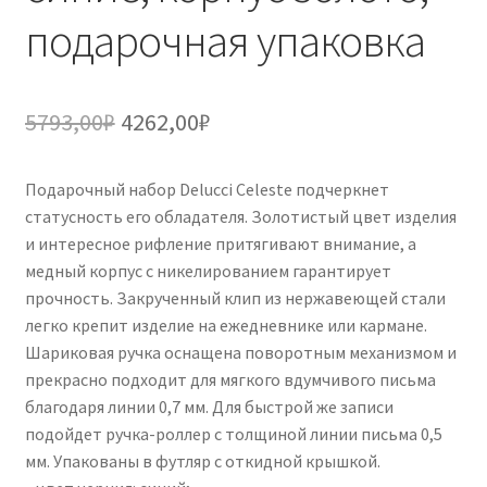
подарочная упаковка
Первоначальная
Текущая
5793,00
₽
4262,00
₽
цена
цена:
Подарочный набор Delucci Celeste подчеркнет
составляла
4262,00₽.
статусность его обладателя. Золотистый цвет изделия
5793,00₽.
и интересное рифление притягивают внимание, а
медный корпус с никелированием гарантирует
прочность. Закрученный клип из нержавеющей стали
легко крепит изделие на ежедневнике или кармане.
Шариковая ручка оснащена поворотным механизмом и
прекрасно подходит для мягкого вдумчивого письма
благодаря линии 0,7 мм. Для быстрой же записи
подойдет ручка-роллер с толщиной линии письма 0,5
мм. Упакованы в футляр с откидной крышкой.