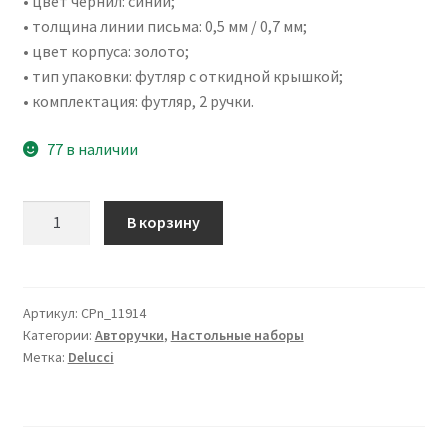
• цвет чернил: синий;
• толщина линии письма: 0,5 мм / 0,7 мм;
• цвет корпуса: золото;
• тип упаковки: футляр с откидной крышкой;
• комплектация: футляр, 2 ручки.
77 в наличии
Количество
В корзину
товара
Набор
Delucci
"Celeste":
Артикул:
CPn_11914
Категории:
Авторучки
,
Настольные наборы
ручка
Метка:
Delucci
шарик.,
1мм
и
ручка-