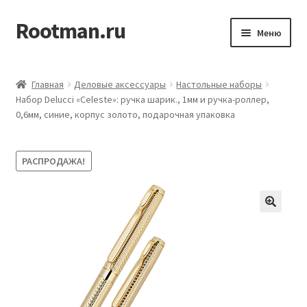
Rootman.ru
Перейти
Перейти
Меню
к
к
навигации
содержимому
Развер
Деловые аксессуары
вложен
Главная
Деловые аксессуары
Настольные наборы
меню
Развер
Набор Delucci «Celeste»: ручка шарик., 1мм и ручка-роллер,
Офисные принадлежности
0,6мм, синие, корпус золото, подарочная упаковка
вложен
меню
Развер
Бумажная продукция для офиса
вложен
РАСПРОДАЖА!
меню
Развер
Товары для учёбы
вложен
меню