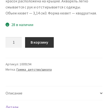
красок расположена на крышке. Акварель легко
смывается с рук и отстирывается с одежды.
Объем кювет — 3,14 см3. Форма кювет — квадратная.
28 в наличии
Количество
В корзину
товара
Акварель
Гамма
"Классическая",
Артикул:
1009194
Метка:
Гамма_детство/школа
медовая,
12
цветов,
без
Описание
кисти,
пластик.
упак.,
Детали