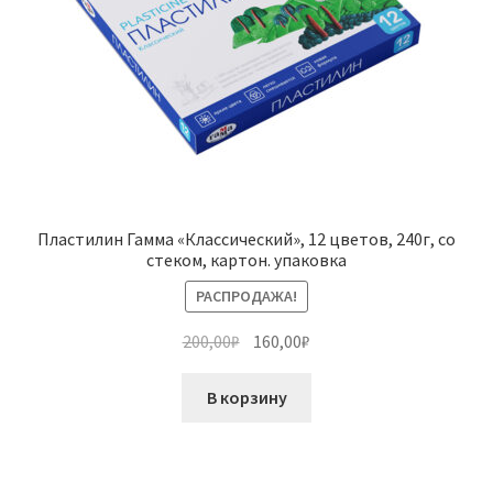
Пластилин Гамма «Классический», 12 цветов, 240г, со
стеком, картон. упаковка
РАСПРОДАЖА!
Первоначальная
Текущая
200,00
₽
160,00
₽
цена
цена:
составляла
160,00₽.
В корзину
200,00₽.