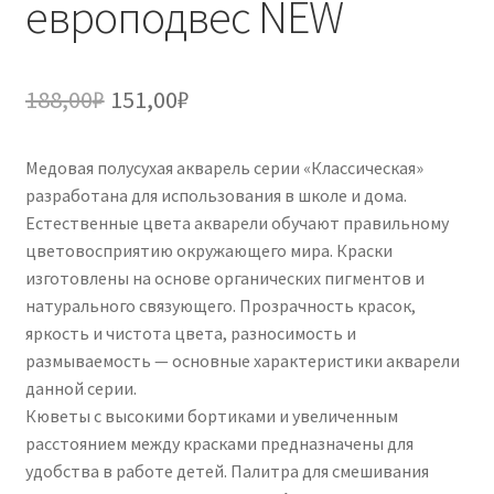
европодвес NEW
Первоначальная
Текущая
188,00
₽
151,00
₽
цена
цена:
Медовая полусухая акварель серии «Классическая»
составляла
151,00₽.
разработана для использования в школе и дома.
188,00₽.
Естественные цвета акварели обучают правильному
цветовосприятию окружающего мира. Краски
изготовлены на основе органических пигментов и
натурального связующего. Прозрачность красок,
яркость и чистота цвета, разносимость и
размываемость — основные характеристики акварели
данной серии.
Кюветы с высокими бортиками и увеличенным
расстоянием между красками предназначены для
удобства в работе детей. Палитра для смешивания