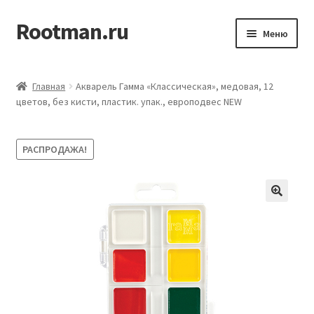
Rootman.ru
Перейти
Перейти
Меню
к
к
навигации
содержимому
Развер
Деловые аксессуары
вложен
Главная
Акварель Гамма «Классическая», медовая, 12
меню
Развер
цветов, без кисти, пластик. упак., европодвес NEW
Офисные принадлежности
вложен
меню
Развер
Бумажная продукция для офиса
РАСПРОДАЖА!
вложен
меню
Развер
Товары для учёбы
вложен
меню