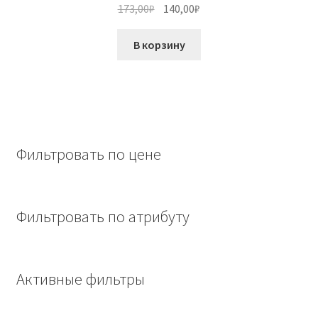
Первоначальная
Текущая
173,00
₽
140,00
₽
цена
цена:
составляла
140,00₽.
В корзину
173,00₽.
Фильтровать по цене
Фильтровать по атрибуту
Активные фильтры