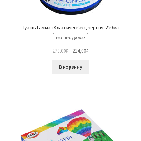
Гуашь Гамма «Классическая», черная, 220мл
РАСПРОДАЖА!
Первоначальная
Текущая
273,00
₽
214,00
₽
цена
цена:
составляла
214,00₽.
В корзину
273,00₽.