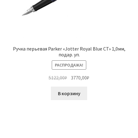
Ручка перьевая Parker «Jotter Royal Blue CT» 1,0мм,
подар. уп.
РАСПРОДАЖА!
Первоначальная
Текущая
5122,00
₽
3770,00
₽
цена
цена:
составляла
3770,00₽.
В корзину
5122,00₽.