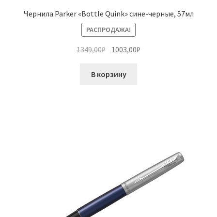
Чернила Parker «Bottle Quink» сине-черные, 57мл
РАСПРОДАЖА!
Первоначальная
Текущая
1349,00
₽
1003,00
₽
цена
цена:
составляла
1003,00₽.
В корзину
1349,00₽.