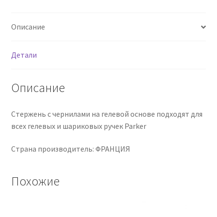
черный,
98мм,
Описание
0,7мм,
блистер
Детали
Описание
Стержень с чернилами на гелевой основе подходят для
всех гелевых и шариковых ручек Parker
Страна производитель: ФРАНЦИЯ
Похожие