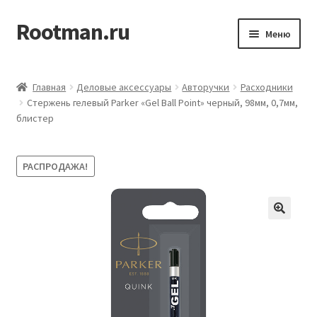
Rootman.ru
Перейти
Перейти
Меню
к
к
навигации
содержимому
Развер
Деловые аксессуары
вложен
Главная
Деловые аксессуары
Авторучки
Расходники
меню
Развер
Стержень гелевый Parker «Gel Ball Point» черный, 98мм, 0,7мм,
Офисные принадлежности
блистер
вложен
меню
Развер
Бумажная продукция для офиса
вложен
РАСПРОДАЖА!
меню
Развер
Товары для учёбы
вложен
меню