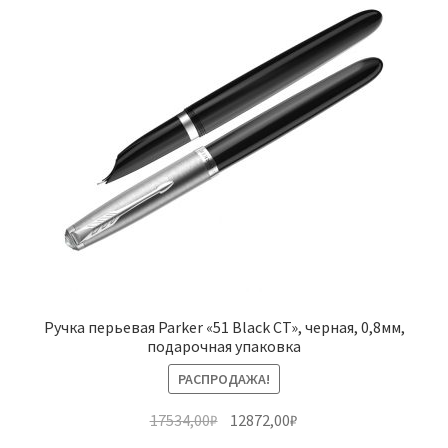
Ручка перьевая Parker «51 Black CT», черная, 0,8мм,
подарочная упаковка
РАСПРОДАЖА!
Первоначальная
Текущая
17534,00
₽
12872,00
₽
цена
цена: