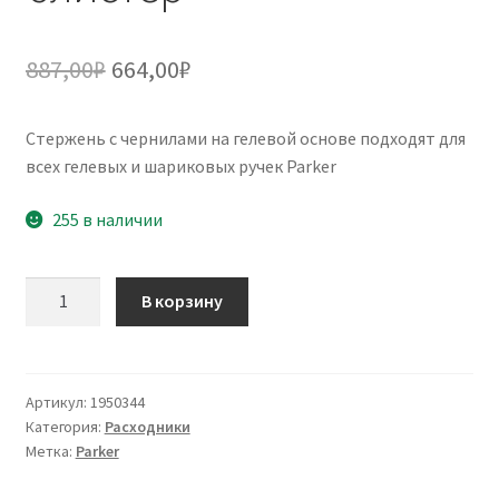
Первоначальная
Текущая
887,00
₽
664,00
₽
цена
цена:
Стержень с чернилами на гелевой основе подходят для
составляла
664,00₽.
всех гелевых и шариковых ручек Parker
887,00₽.
255 в наличии
Количество
В корзину
товара
Стержень
гелевый
Parker
Артикул:
1950344
Категория:
Расходники
"Gel
Метка:
Parker
Ball
Point"