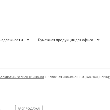
надлежности
Бумажная продукция для офиса
Блокноты и записные книжки
Записная книжка А6 80л., кожзам, Berli
РАСПРОДАЖА!