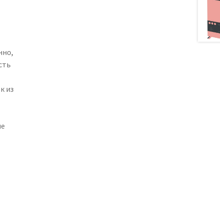
нно,
сть
к из
ые