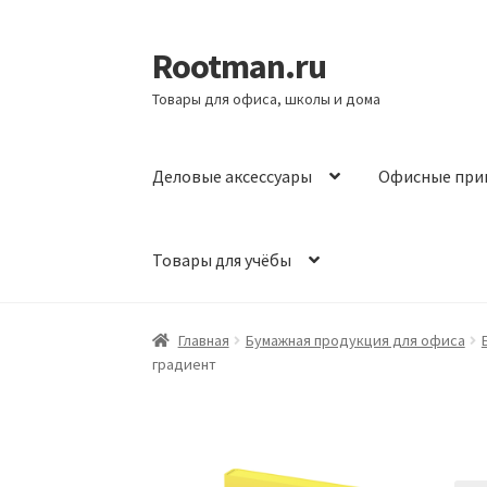
Rootman.ru
Перейти
Перейти
к
к
Товары для офиса, школы и дома
навигации
содержимому
Деловые аксессуары
Офисные при
Товары для учёбы
Главная
Бумажная продукция для офиса
градиент