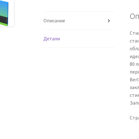
Оп
Описание
Сти
Детали
ста
обл
иде
80 
пер
Ber
зак
сти
Зап
Стр