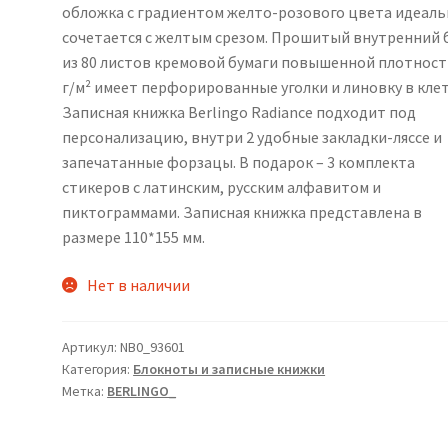
обложка с градиентом желто-розового цвета идеал
сочетается с желтым срезом. Прошитый внутренний 
из 80 листов кремовой бумаги повышенной плотност
г/м² имеет перфорированные уголки и линовку в клет
Записная книжка Berlingo Radiance подходит под
персонализацию, внутри 2 удобные закладки-ляссе и
запечатанные форзацы. В подарок – 3 комплекта
стикеров с латинским, русским алфавитом и
пиктограммами. Записная книжка представлена в
размере 110*155 мм.
Нет в наличии
Артикул:
NB0_93601
Категория:
Блокноты и записные книжки
Метка:
BERLINGO_