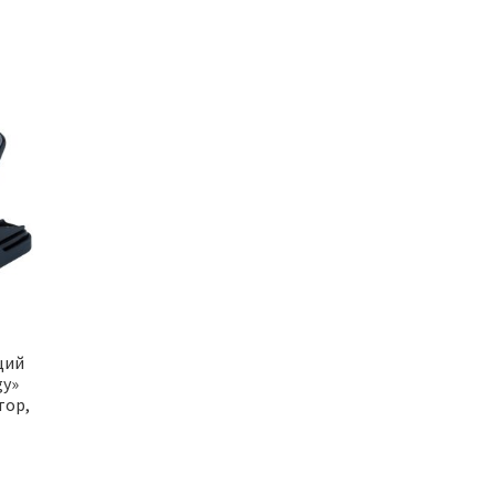
щий
gy»
тор,