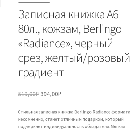
Записная книжка А6
80л., кожзам, Berlingo
«Radiance», черный
срез, желтый/розовы
градиент
Первоначальная
Текущая
519,00
₽
394,00
₽
цена
цена:
Стильная записная книжка Berlingo Radiance формата
составляла
394,00₽.
несомненно, станет отличным подарком, который
519,00₽.
подчеркнет индивидуальность обладателя. Мягкая