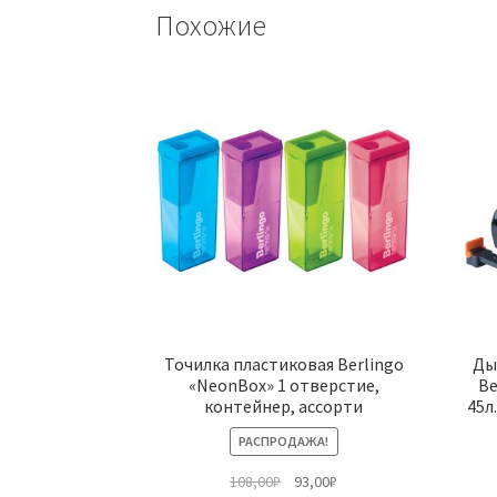
Похожие
Точилка пластиковая Berlingo
Ды
«NeonBox» 1 отверстие,
Be
контейнер, ассорти
45л
РАСПРОДАЖА!
Первоначальная
Текущая
108,00
₽
93,00
₽