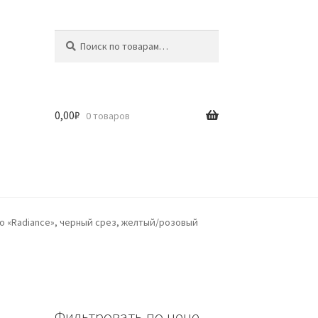
Искать:
Поиск
0,00
₽
0 товаров
ngo «Radiance», черный срез, желтый/розовый
Фильтровать по цене