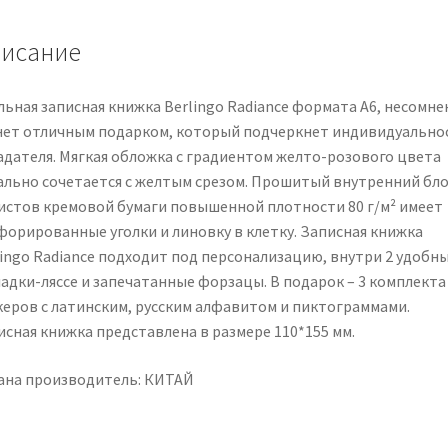
исание
льная записная книжка Berlingo Radiance формата А6, несомне
нет отличным подарком, который подчеркнет индивидуально
адателя. Мягкая обложка с градиентом желто-розового цвета
ально сочетается с желтым срезом. Прошитый внутренний бло
листов кремовой бумаги повышенной плотности 80 г/м² имеет
форированные уголки и линовку в клетку. Записная книжка
lingo Radiance подходит под персонализацию, внутри 2 удобн
ладки-ляссе и запечатанные форзацы. В подарок – 3 комплекта
керов с латинским, русским алфавитом и пиктограммами.
исная книжка представлена в размере 110*155 мм.
ана производитель: КИТАЙ