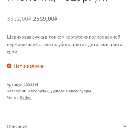
Первоначальная
Текущая
3512,00
₽
2589,00
₽
цена
цена:
Шариковая ручка в тонком корпусе из полированной
составляла
2589,00₽.
нержавеющей стали голубого цвета с деталями цвета
3512,00₽.
хром
Нет в наличии
Артикул:
1953191
Категории:
Авторучки
,
Деловые аксессуары
Метка:
Parker
Описание