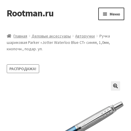
Rootman.ru
Перейти
Перейти
Меню
к
к
навигации
содержимому
Развер
Деловые аксессуары
вложен
Главная
Деловые аксессуары
Авторучки
Ручка
меню
Развер
шариковая Parker «Jotter Waterloo Blue CT» синяя, 1,0мм,
Офисные принадлежности
кнопочн., подар. уп.
вложен
меню
Развер
Бумажная продукция для офиса
вложен
РАСПРОДАЖА!
меню
Развер
Товары для учёбы
вложен
меню