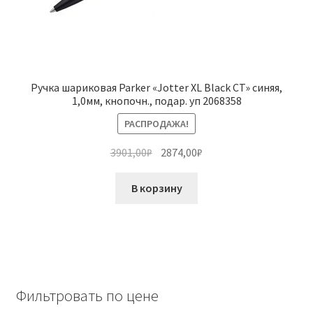
Ручка шариковая Parker «Jotter XL Black CT» синяя,
1,0мм, кнопочн., подар. уп 2068358
РАСПРОДАЖА!
Первоначальная
Текущая
3901,00
₽
2874,00
₽
цена
цена:
составляла
2874,00₽.
В корзину
3901,00₽.
Фильтровать по цене