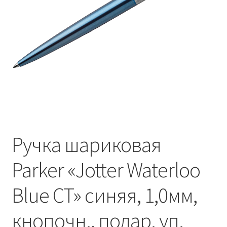
Ручка шариковая
Parker «Jotter Waterloo
Blue CT» синяя, 1,0мм,
кнопочн., подар. уп.