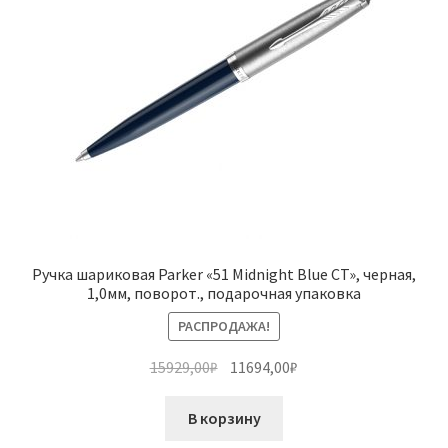
Ручка шариковая Parker «51 Midnight Blue CT», черная,
1,0мм, поворот., подарочная упаковка
РАСПРОДАЖА!
Первоначальная
Текущая
15929,00
₽
11694,00
₽
цена
цена:
составляла
11694,00₽.
В корзину
15929,00₽.