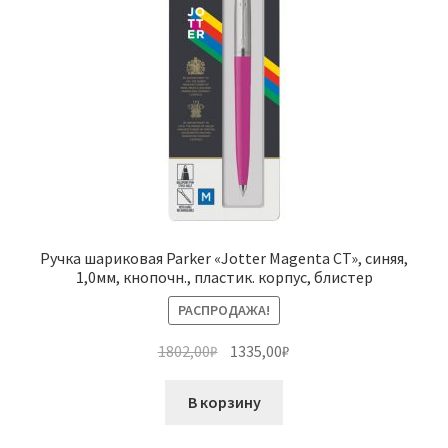
Ручка шариковая Parker «Jotter Magenta CT», синяя,
1,0мм, кнопочн., пластик. корпус, блистер
РАСПРОДАЖА!
Первоначальная
Текущая
1802,00
₽
1335,00
₽
цена
цена:
составляла
1335,00₽.
В корзину
1802,00₽.