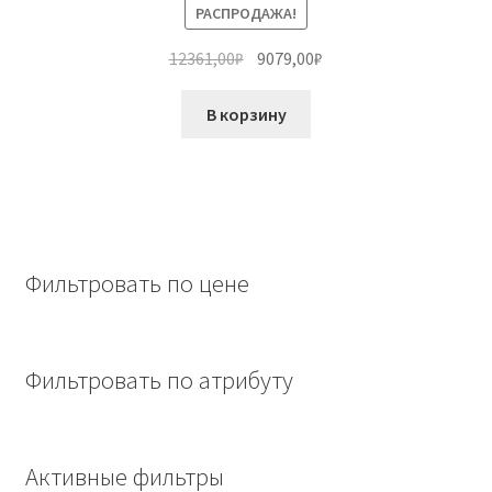
РАСПРОДАЖА!
Первоначальная
Текущая
12361,00
₽
9079,00
₽
цена
цена:
составляла
9079,00₽.
В корзину
12361,00₽.
Фильтровать по цене
Фильтровать по атрибуту
Активные фильтры