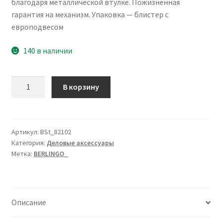
благодаря металлической втулке. Пожизненная
гарантия на механизм. Упаковка — блистер с
европодвесом
140 в наличии
Количество
В корзину
товара
Печать
самонаборная
автоматическая
Артикул:
BSt_82102
Категория:
Деловые аксессуары
Berlingo
Метка:
BERLINGO_
"Printer
8020",
Ø40мм,
2
Описание
круга,
блистер