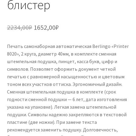
блистер
Первоначальная
Текущая
2234,00
₽
1652,00
₽
цена
цена:
Печать самонаборная автоматическая Berlingo «Printer
составляла
1652,00₽.
8020», 2 круга, диаметр 40мм, в комплекте сменная
2234,00₽.
штемпельная подушка, пинцет, касса букв, цифр и
символов. Позволяет оформить документ четкой
печатью с равномерной насыщенностью и цветовым
тоном всех участков оттиска. Эргономичный дизайн.
Сменная штемпельная подушка в комплекте (срок
годности сменной подушки — 6 лет, дата изготовления
указана на упаковке). Легкая замена штемпельной
подушки. Символы надежно закрепляются в текстовой
пластине (две ножки). При замене текста
рекомендуется заменить подушку. Долговечность,