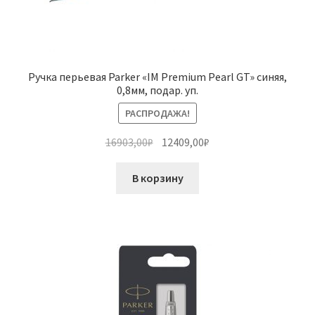
Ручка перьевая Parker «IM Premium Pearl GT» синяя,
0,8мм, подар. уп.
РАСПРОДАЖА!
Первоначальная
Текущая
16903,00
₽
12409,00
₽
цена
цена:
составляла
12409,00₽.
В корзину
16903,00₽.