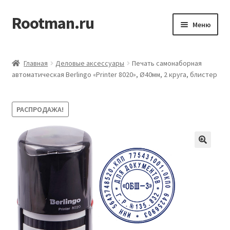
Rootman.ru
Перейти
Перейти
Меню
к
к
навигации
содержимому
Развер
Деловые аксессуары
вложен
Главная
Деловые аксессуары
Печать самонаборная
меню
Развер
автоматическая Berlingo «Printer 8020», Ø40мм, 2 круга, блистер
Офисные принадлежности
вложен
меню
Развер
Бумажная продукция для офиса
РАСПРОДАЖА!
вложен
меню
Развер
Товары для учёбы
вложен
меню