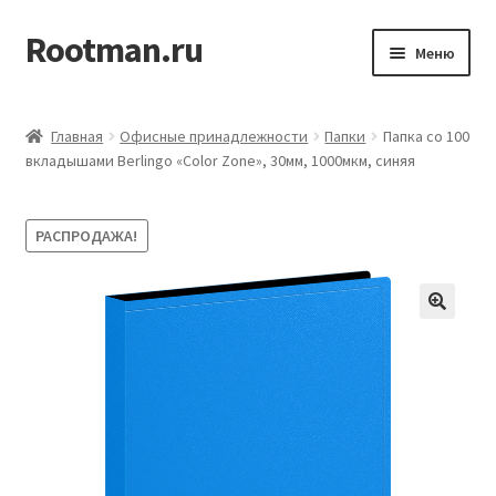
Rootman.ru
Перейти
Перейти
Меню
к
к
навигации
содержимому
Развер
Деловые аксессуары
вложен
Главная
Офисные принадлежности
Папки
Папка со 100
меню
Развер
вкладышами Berlingo «Color Zone», 30мм, 1000мкм, синяя
Офисные принадлежности
вложен
меню
Развер
Бумажная продукция для офиса
РАСПРОДАЖА!
вложен
меню
Развер
Товары для учёбы
вложен
меню