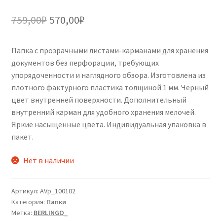
Первоначальная
Текущая
759,00
₽
570,00
₽
цена
цена:
Папка с прозрачными листами-карманами для хранения
составляла
570,00₽.
документов без перфорации, требующих
759,00₽.
упорядоченности и наглядного обзора. Изготовлена из
плотного фактурного пластика толщиной 1 мм. Черный
цвет внутренней поверхности. Дополнительный
внутренний карман для удобного хранения мелочей.
Яркие насыщенные цвета. Индивидуальная упаковка в
пакет.
Нет в наличии
Артикул:
AVp_100102
Категория:
Папки
Метка:
BERLINGO_