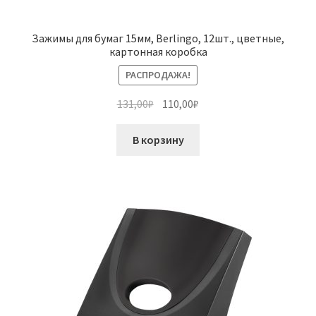
Зажимы для бумаг 15мм, Berlingo, 12шт., цветные,
картонная коробка
РАСПРОДАЖА!
Первоначальная
Текущая
131,00
₽
110,00
₽
цена
цена:
составляла
110,00₽.
В корзину
131,00₽.