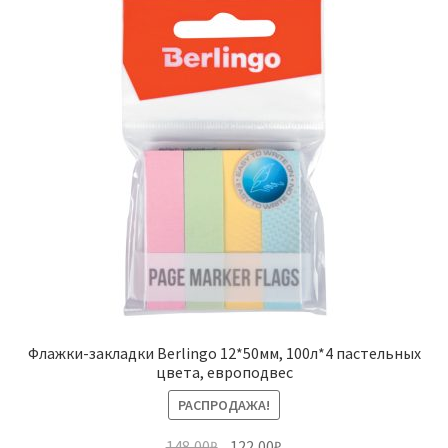
Флажки-закладки Berlingo 12*50мм, 100л*4 пастельных
цвета, европодвес
РАСПРОДАЖА!
Первоначальная
Текущая
148,00
₽
122,00
₽