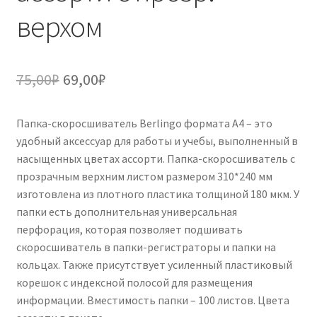
верхом
Первоначальная
Текущая
75,00
₽
69,00
₽
цена
цена:
Папка-скоросшиватель Berlingo формата А4 – это
составляла
69,00₽.
удобный аксессуар для работы и учебы, выполненный в
75,00₽.
насыщенных цветах ассорти. Папка-скоросшиватель с
прозрачным верхним листом размером 310*240 мм
изготовлена из плотного пластика толщиной 180 мкм. У
папки есть дополнительная универсальная
перфорация, которая позволяет подшивать
скоросшиватель в папки-регистраторы и папки на
кольцах. Также присутствует усиленный пластиковый
корешок с индексной полосой для размещения
информации. Вместимость папки – 100 листов. Цвета