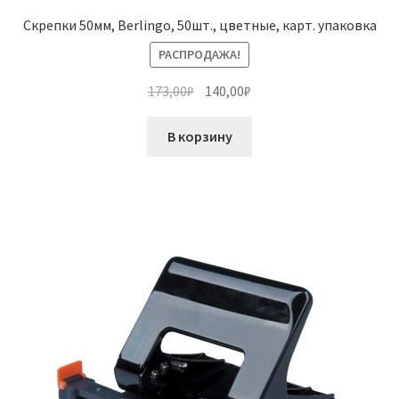
Скрепки 50мм, Berlingo, 50шт., цветные, карт. упаковка
РАСПРОДАЖА!
Первоначальная
Текущая
173,00
₽
140,00
₽
цена
цена:
составляла
140,00₽.
В корзину
173,00₽.