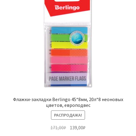
Флажки-закладки Berlingo 45*8мм, 20л*8 неоновых
цветов, европодвес
РАСПРОДАЖА!
Первоначальная
Текущая
171,00
₽
139,00
₽
цена
цена: