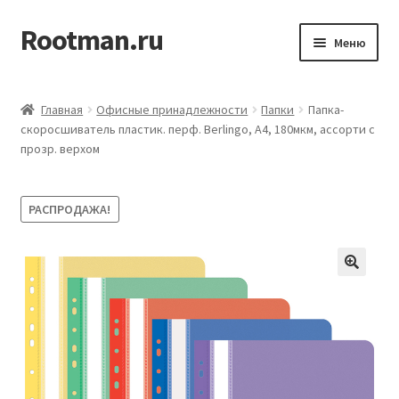
Rootman.ru
Перейти
Перейти
Меню
к
к
навигации
содержимому
Развер
Деловые аксессуары
вложен
Главная
Офисные принадлежности
Папки
Папка-
меню
Развер
скоросшиватель пластик. перф. Berlingo, А4, 180мкм, ассорти с
Офисные принадлежности
прозр. верхом
вложен
меню
Развер
Бумажная продукция для офиса
вложен
РАСПРОДАЖА!
меню
Развер
Товары для учёбы
вложен
меню