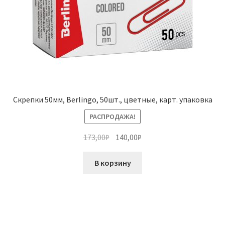
Скрепки 50мм, Berlingo, 50шт., цветные, карт. упаковка
РАСПРОДАЖА!
Первоначальная
Текущая
173,00
₽
140,00
₽
цена
цена:
составляла
140,00₽.
В корзину
173,00₽.