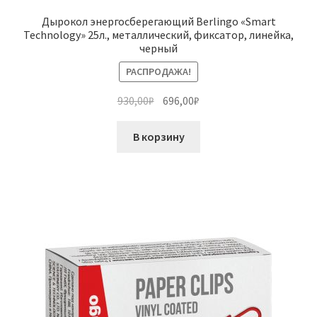
Дырокол энергосберегающий Berlingo «Smart
Technology» 25л., металлический, фиксатор, линейка,
черный
РАСПРОДАЖА!
Первоначальная
Текущая
930,00
₽
696,00
₽
цена
цена:
составляла
696,00₽.
В корзину
930,00₽.