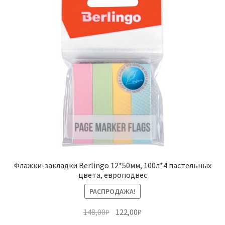
Флажки-закладки Berlingo 12*50мм, 100л*4 пастельных
цвета, европодвес
РАСПРОДАЖА!
Первоначальная
Текущая
148,00
₽
122,00
₽
цена
цена: