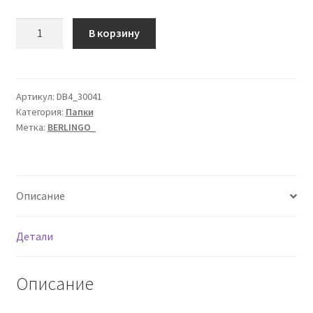
Количество
В корзину
товара
Папка
с
30
Артикул:
DB4_30041
Категория:
Папки
вкладышами
Метка:
BERLINGO_
Berlingo
"Contrast",
17мм,
600мкм,
Описание
с
внутр.
карманом,
Детали
с
рисунком
Описание