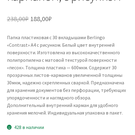
Первоначальная
Текущая
238,00
₽
188,00
₽
цена
цена:
Папка пластиковая с 30 вкладышами Berlingo
составляла
188,00₽.
«Contrast» А4 с рисунком. Белый цвет внутренней
238,00₽.
поверхности. Изготовлена из высококачественного
полипропилена с матовой текстурой поверхности
«песок». Толщина пластика — 600мкм. Содержит 30
прозрачных листов-карманов увеличенной толщины
30мкм, надежно скрепленных сваркой. Предназначена
для хранения документов без перфорации, требующих
упорядоченности и наглядного обзора.
Дополнительный внутренний карман для удобного
хранения мелочей. Индивидуальная упаковка в пакет.
428 в наличии