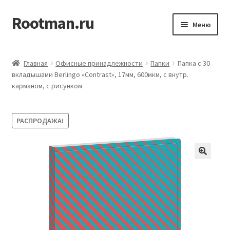
Rootman.ru
Перейти
Перейти
Меню
к
к
навигации
содержимому
Развер
Деловые аксессуары
вложен
Главная
Офисные принадлежности
Папки
Папка с 30
меню
Развер
вкладышами Berlingo «Contrast», 17мм, 600мкм, с внутр.
Офисные принадлежности
карманом, с рисунком
вложен
меню
Развер
Бумажная продукция для офиса
вложен
РАСПРОДАЖА!
меню
Развер
Товары для учёбы
вложен
меню