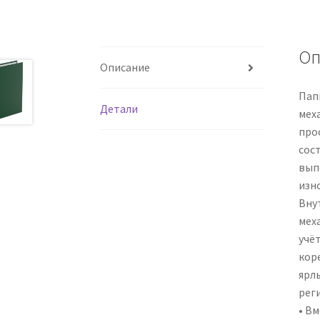
Оп
Описание
Пап
Детали
мех
про
сос
вып
изн
Вну
мех
учё
кор
ярл
реги
• Вм