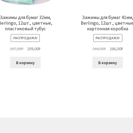
Зажимы для бумаг 32мм,
Зажимы для бумаг 41мм
Berlingo, 12шт., цветные,
Berlingo, 12шт., цветные
пластиковый тубус
картонная коробка
РАСПРОДАЖА!
РАСПРОДАЖА!
Первоначальная
Текущая
Первоначальн
Теку
267,00
₽
209,00
₽
344,00
₽
266,00
₽
цена
цена:
цена
цена:
составляла
209,00₽.
составляла
266,0
В корзину
В корзину
267,00₽.
344,00₽.