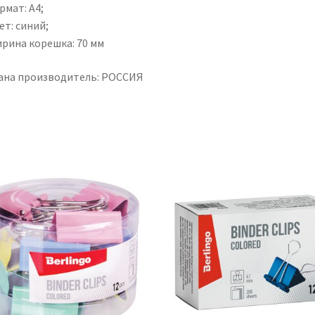
рмат: А4;
ет: синий;
ирина корешка: 70 мм
ана производитель: РОССИЯ