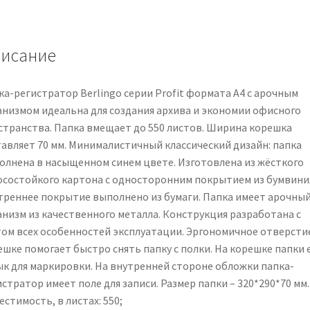
исание
ка-регистратор Berlingo серии Profit формата А4 с арочным
анизмом идеальна для создания архива и экономии офисного
странства. Папка вмещает до 550 листов. Ширина корешка
тавляет 70 мм. Минималистичный классический дизайн: папка
олнена в насыщенном синем цвете. Изготовлена из жёсткого
осостойкого картона с односторонним покрытием из бумвини
треннее покрытие выполнено из бумаги. Папка имеет арочны
анизм из качественного металла. Конструкция разработана с
том всех особенностей эксплуатации. Эргономичное отверсти
ешке помогает быстро снять папку с полки. На корешке папки 
ык для маркировки. На внутренней стороне обложки папка-
стратор имеет поле для записи. Размер папки – 320*290*70 мм.
естимость, в листах: 550;