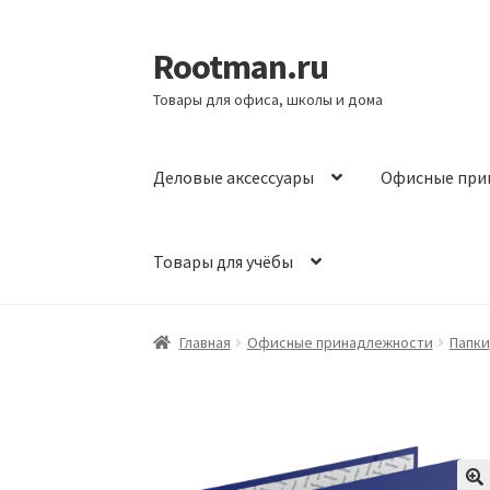
Rootman.ru
Перейти
Перейти
к
к
Товары для офиса, школы и дома
навигации
содержимому
Деловые аксессуары
Офисные при
Товары для учёбы
Главная
Офисные принадлежности
Папки