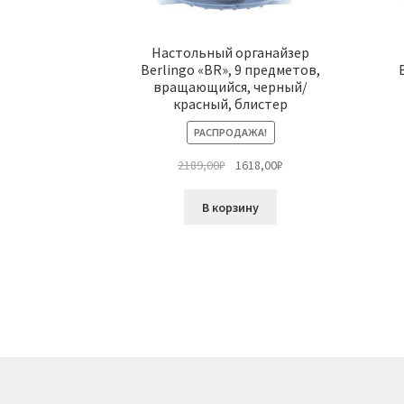
Настольный органайзер
Berlingo «BR», 9 предметов,
вращающийся, черный/
красный, блистер
РАСПРОДАЖА!
Первоначальная
Текущая
2189,00
₽
1618,00
₽
цена
цена:
составляла
1618,00₽.
В корзину
2189,00₽.