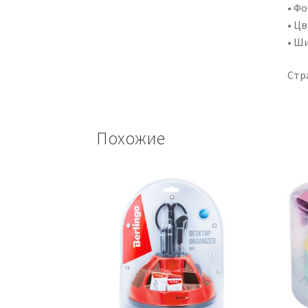
• Фо
• Цв
• Ш
Стр
Похожие