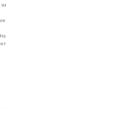
 из
ное
 На
еет