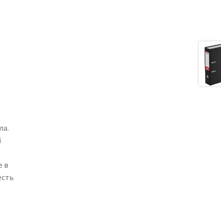
ла.
й
е в
есть