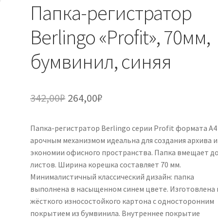
Папка-регистратор
Berlingo «Profit», 70мм,
бумвинил, синяя
Первоначальная
Текущая
342,00
₽
264,00
₽
цена
цена:
Папка-регистратор Berlingo серии Profit формата А4
составляла
264,00₽.
арочным механизмом идеальна для создания архива и
342,00₽.
экономии офисного пространства. Папка вмещает до
листов. Ширина корешка составляет 70 мм.
Минималистичный классический дизайн: папка
выполнена в насыщенном синем цвете. Изготовлена 
жёсткого износостойкого картона с односторонним
покрытием из бумвинила. Внутреннее покрытие