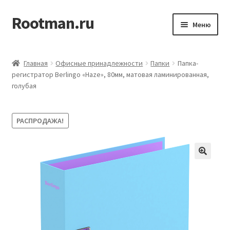
Rootman.ru
Перейти
Перейти
Меню
к
к
навигации
содержимому
Развер
Деловые аксессуары
вложен
Главная
Офисные принадлежности
Папки
Папка-
меню
Развер
регистратор Berlingo «Haze», 80мм, матовая ламинированная,
Офисные принадлежности
голубая
вложен
меню
Развер
Бумажная продукция для офиса
вложен
РАСПРОДАЖА!
меню
Развер
Товары для учёбы
вложен
меню