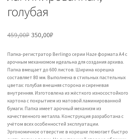
голубая
Первоначальная
Текущая
459,00
₽
350,00
₽
цена
цена:
Папка-регистратор Berlingo серии Haze формата А4 с
составляла
350,00₽.
арочным механизмом идеальна для создания архива.
459,00₽.
Папка вмещает до 600 листов. Ширина корешка
составляет 80 мм. Выполнена в стильных пастельных
цветах: голубая внешняя сторона и сиреневая
внутренняя. Изготовлена из жёсткого износостойкого
картона с покрытием из матовой ламинированной
бумаги. Папка имеет арочный механизм из
качественного металла. Конструкция разработана с
учётом всех особенностей эксплуатации.
Эргономичное отверстие в корешке помогает быстро