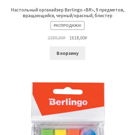
Настольный органайзер Berlingo «BR», 9 предметов,
вращающийся, черный/красный, блистер
РАСПРОДАЖА!
Первоначальная
Текущая
2189,00
₽
1618,00
₽
цена
цена:
составляла
1618,00₽.
В корзину
2189,00₽.