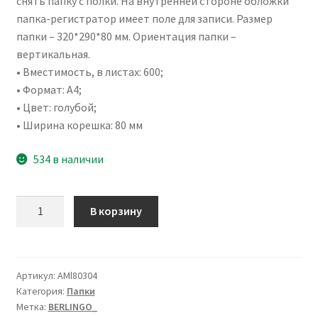
снять папку с полки. На внутренней стороне обложки
папка-регистратор имеет поле для записи. Размер
папки – 320*290*80 мм. Ориентация папки –
вертикальная.
• Вместимость, в листах: 600;
• Формат: А4;
• Цвет: голубой;
• Ширина корешка: 80 мм
534 в наличии
Количество
В корзину
товара
Папка-
регистратор
Berlingo
Артикул:
AMl80304
Категория:
Папки
"Haze",
Метка:
BERLINGO_
80мм,