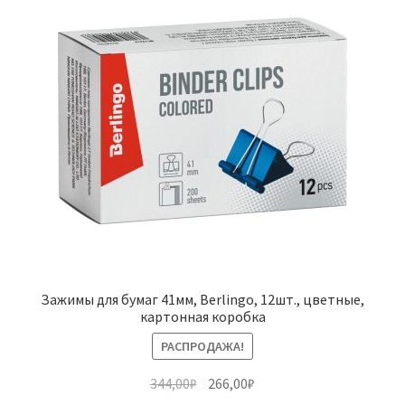
Зажимы для бумаг 41мм, Berlingo, 12шт., цветные,
картонная коробка
РАСПРОДАЖА!
Первоначальная
Текущая
344,00
₽
266,00
₽
цена
цена: