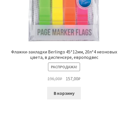
Флажки-закладки Berlingo 45*12мм, 20л*4 неоновых
цвета, в диспенсере, европодвес
РАСПРОДАЖА!
Первоначальная
Текущая
196,00
₽
157,00
₽
цена
цена:
составляла
157,00₽.
В корзину
196,00₽.