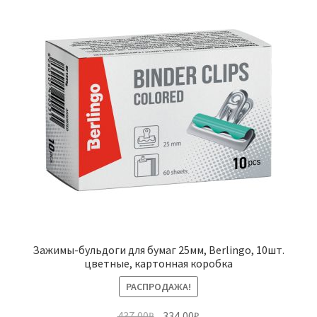
Зажимы-бульдоги для бумаг 25мм, Berlingo, 10шт.
цветные, картонная коробка
РАСПРОДАЖА!
Первоначальная
Текущая
437,00
₽
334,00
₽