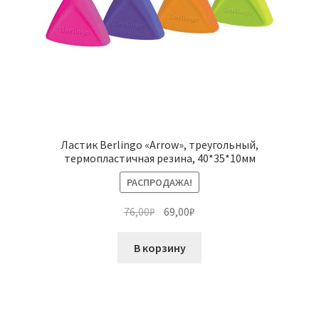
Ластик Berlingo «Arrow», треугольный,
термопластичная резина, 40*35*10мм
РАСПРОДАЖА!
Первоначальная
Текущая
76,00
₽
69,00
₽
цена
цена:
составляла
69,00₽.
В корзину
76,00₽.