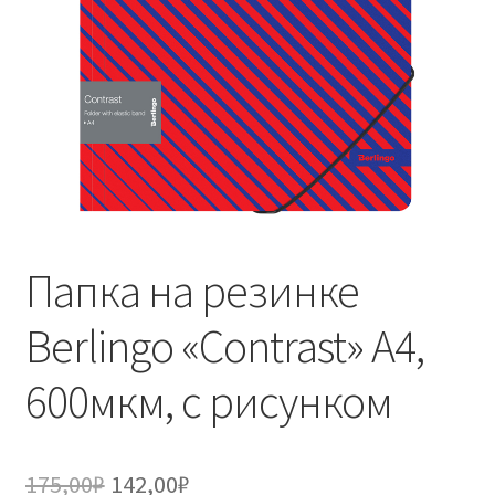
Папка на резинке
Berlingo «Contrast» А4,
600мкм, с рисунком
Первоначальная
Текущая
175,00
₽
142,00
₽