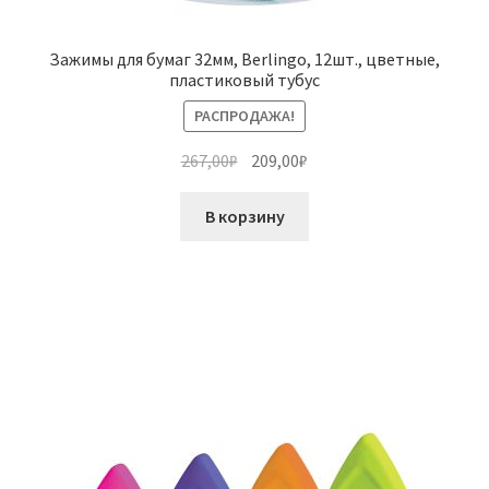
Зажимы для бумаг 32мм, Berlingo, 12шт., цветные,
пластиковый тубус
РАСПРОДАЖА!
Первоначальная
Текущая
267,00
₽
209,00
₽
цена
цена:
составляла
209,00₽.
В корзину
267,00₽.