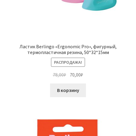
Ластик Berlingo «Ergonomic Pro», фигурный,
термопластичная резина, 50*32*15мм
РАСПРОДАЖА!
Первоначальная
Текущая
78,00
₽
70,00
₽
цена
цена:
составляла
70,00₽.
В корзину
78,00₽.