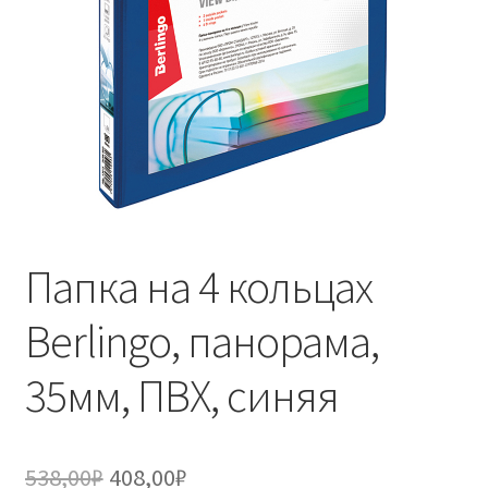
Папка на 4 кольцах
Berlingo, панорама,
35мм, ПВХ, синяя
Первоначальная
Текущая
538,00
₽
408,00
₽