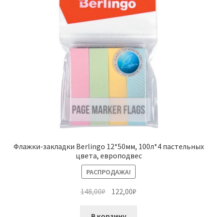
Флажки-закладки Berlingo 12*50мм, 100л*4 пастельных
цвета, европодвес
РАСПРОДАЖА!
Первоначальная
Текущая
148,00
₽
122,00
₽
цена
цена:
составляла
122,00₽.
В корзину