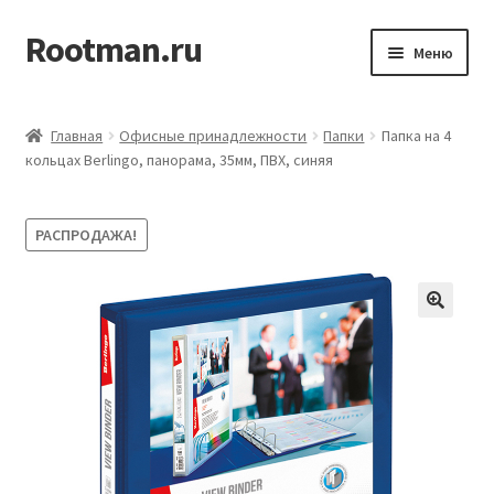
Rootman.ru
Перейти
Перейти
Меню
к
к
навигации
содержимому
Развер
Деловые аксессуары
вложен
Главная
Офисные принадлежности
Папки
Папка на 4
меню
Развер
кольцах Berlingo, панорама, 35мм, ПВХ, синяя
Офисные принадлежности
вложен
меню
Развер
Бумажная продукция для офиса
РАСПРОДАЖА!
вложен
меню
Развер
Товары для учёбы
вложен
меню