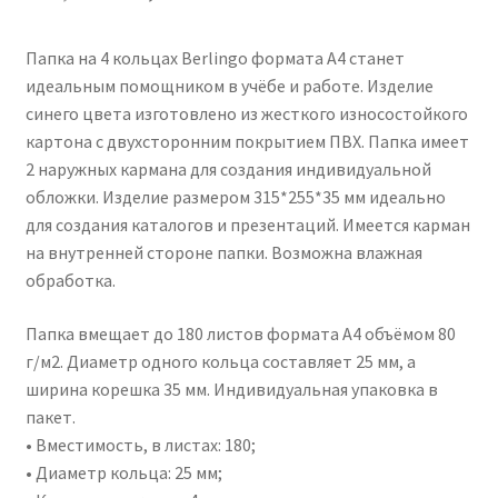
цена
цена:
Папка на 4 кольцах Berlingo формата А4 станет
составляла
408,00₽.
идеальным помощником в учёбе и работе. Изделие
538,00₽.
синего цвета изготовлено из жесткого износостойкого
картона с двухсторонним покрытием ПВХ. Папка имеет
2 наружных кармана для создания индивидуальной
обложки. Изделие размером 315*255*35 мм идеально
для создания каталогов и презентаций. Имеется карман
на внутренней стороне папки. Возможна влажная
обработка.
Папка вмещает до 180 листов формата А4 объёмом 80
г/м2. Диаметр одного кольца составляет 25 мм, а
ширина корешка 35 мм. Индивидуальная упаковка в
пакет.
• Вместимость, в листах: 180;
• Диаметр кольца: 25 мм;