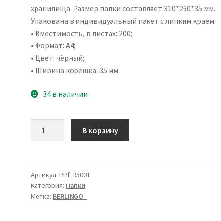
хранилища. Размер папки составляет 310*260*35 мм.
Упакована в индивидуальный пакет с липким краем.
• Вместимость, в листах: 200;
• Формат: А4;
• Цвет: чёрный;
• Ширина корешка: 35 мм
34 в наличии
Количество
В корзину
товара
Папка
на
2
Артикул:
PPf_95001
Категория:
Папки
кольцах
Метка:
BERLINGO_
Berlingo
"Steel&Style",