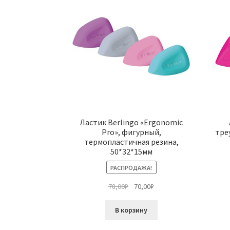
Ластик Berlingo «Ergonomic
Pro», фигурный,
тре
термопластичная резина,
50*32*15мм
РАСПРОДАЖА!
Первоначальная
Текущая
78,00
₽
70,00
₽
цена
цена:
составляла
70,00₽.
В корзину
78,00₽.