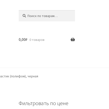
Искать:
Поиск
0,00
₽
0 товаров
пластик (полифом), черная
Фильтровать по цене