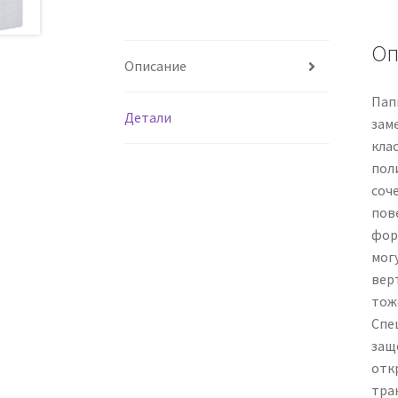
Оп
Описание
Папк
Детали
зам
кла
пол
соч
пов
фор
мог
вер
тож
Спе
защ
отк
тра