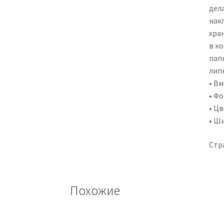
дел
нак
хра
в к
пап
лип
• Вм
• Фо
• Цв
• Ш
Стр
Похожие