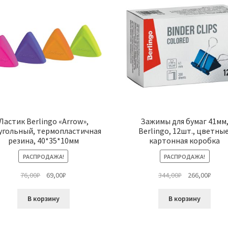
Ластик Berlingo «Arrow»,
Зажимы для бумаг 41мм
угольный, термопластичная
Berlingo, 12шт., цветные
резина, 40*35*10мм
картонная коробка
РАСПРОДАЖА!
РАСПРОДАЖА!
Первоначальная
Текущая
Первоначальн
Теку
76,00
₽
69,00
₽
344,00
₽
266,00
₽
цена
цена:
цена
цена:
составляла
69,00₽.
составляла
266,0
В корзину
В корзину
76,00₽.
344,00₽.