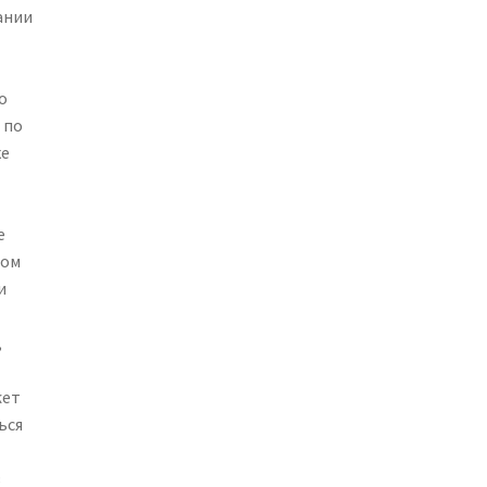
ании
й
о
 по
ке
е
ном
и
,
жет
ься
з