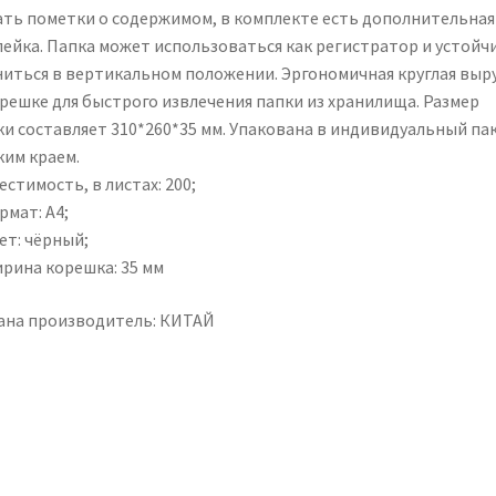
ать пометки о содержимом, в комплекте есть дополнительная
лейка. Папка может использоваться как регистратор и устойч
ниться в вертикальном положении. Эргономичная круглая выр
орешке для быстрого извлечения папки из хранилища. Размер
ки составляет 310*260*35 мм. Упакована в индивидуальный пак
ким краем.
естимость, в листах: 200;
рмат: А4;
ет: чёрный;
ирина корешка: 35 мм
ана производитель: КИТАЙ