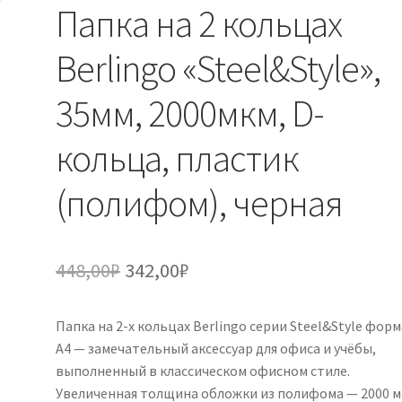
Папка на 2 кольцах
Berlingo «Steel&Style»,
35мм, 2000мкм, D-
кольца, пластик
(полифом), черная
Первоначальная
Текущая
448,00
₽
342,00
₽
цена
цена:
Папка на 2-х кольцах Berlingo серии Steel&Style фор
составляла
342,00₽.
А4 — замечательный аксессуар для офиса и учёбы,
448,00₽.
выполненный в классическом офисном стиле.
Увеличенная толщина обложки из полифома — 2000 м