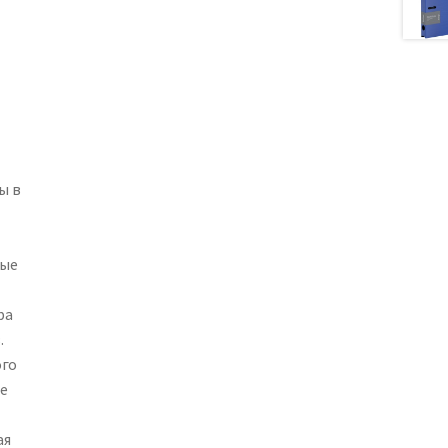
ы в
рые
ра
.
ого
е
ая