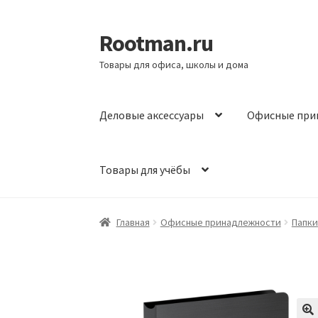
Rootman.ru
Перейти
Перейти
к
к
Товары для офиса, школы и дома
навигации
содержимому
Деловые аксессуары
Офисные при
Товары для учёбы
Главная
Офисные принадлежности
Папки