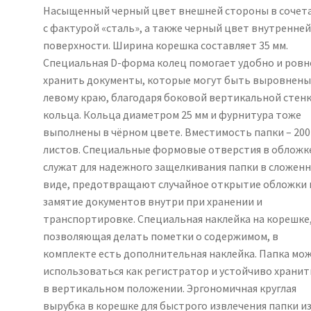
Насыщенный черный цвет внешней стороны в сочет
с фактурой «сталь», а также черный цвет внутренне
поверхности. Ширина корешка составляет 35 мм.
Специальная D-форма колец помогает удобно и ровн
хранить документы, которые могут быть выровнены
левому краю, благодаря боковой вертикальной стен
кольца. Кольца диаметром 25 мм и фурнитура тоже
выполнены в чёрном цвете. Вместимость папки – 200
листов. Специальные формовые отверстия в обложк
служат для надежного защелкивания папки в сложен
виде, предотвращают случайное открытие обложки 
замятие документов внутри при хранении и
транспортировке. Специальная наклейка на корешке
позволяющая делать пометки о содержимом, в
комплекте есть дополнительная наклейка. Папка мо
использоваться как регистратор и устойчиво хранит
в вертикальном положении. Эргономичная круглая
вырубка в корешке для быстрого извлечения папки и