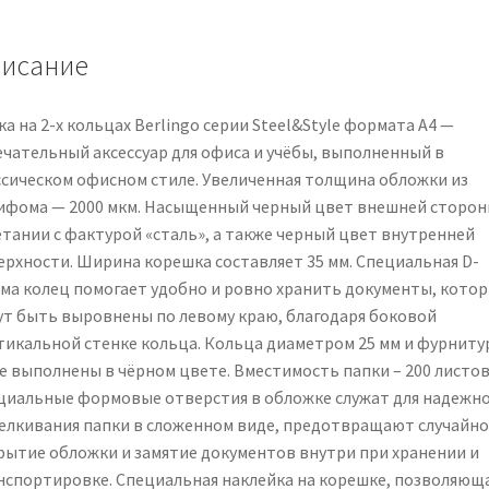
35мм,
2000мкм,
исание
D-
кольца,
пластик
а на 2-х кольцах Berlingo серии Steel&Style формата А4 —
(полифом),
ечательный аксессуар для офиса и учёбы, выполненный в
черная
ссическом офисном стиле. Увеличенная толщина обложки из
ифома — 2000 мкм. Насыщенный черный цвет внешней сторон
етании с фактурой «сталь», а также черный цвет внутренней
ерхности. Ширина корешка составляет 35 мм. Специальная D-
ма колец помогает удобно и ровно хранить документы, кото
ут быть выровнены по левому краю, благодаря боковой
тикальной стенке кольца. Кольца диаметром 25 мм и фурниту
е выполнены в чёрном цвете. Вместимость папки – 200 листов
циальные формовые отверстия в обложке служат для надежн
елкивания папки в сложенном виде, предотвращают случайно
рытие обложки и замятие документов внутри при хранении и
нспортировке. Специальная наклейка на корешке, позволяющ