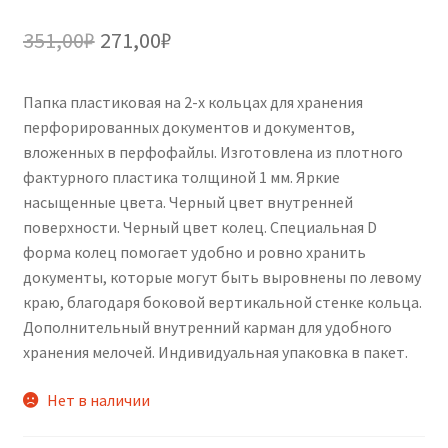
Первоначальная
Текущая
351,00
₽
271,00
₽
цена
цена:
Папка пластиковая на 2-х кольцах для хранения
составляла
271,00₽.
перфорированных документов и документов,
351,00₽.
вложенных в перфофайлы. Изготовлена из плотного
фактурного пластика толщиной 1 мм. Яркие
насыщенные цвета. Черный цвет внутренней
поверхности. Черный цвет колец. Специальная D
форма колец помогает удобно и ровно хранить
документы, которые могут быть выровнены по левому
краю, благодаря боковой вертикальной стенке кольца.
Дополнительный внутренний карман для удобного
хранения мелочей. Индивидуальная упаковка в пакет.
Нет в наличии