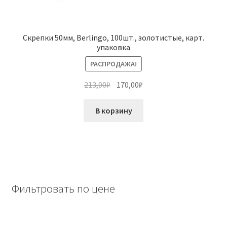
Скрепки 50мм, Berlingo, 100шт., золотистые, карт.
упаковка
РАСПРОДАЖА!
Первоначальная
Текущая
213,00
₽
170,00
₽
цена
цена:
составляла
170,00₽.
В корзину
213,00₽.
Фильтровать по цене