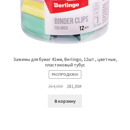
Зажимы для бумаг 41мм, Berlingo, 12шт., цветные,
пластиковый тубус
РАСПРОДАЖА!
Первоначальная
Текущая
364,00
₽
281,00
₽
цена
цена:
составляла
281,00₽.
В корзину
364,00₽.