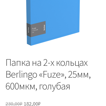
Папка на 2-х кольцах
Berlingo «Fuze», 25мм,
600мкм, голубая
Первоначальная
Текущая
230,00
₽
182,00
₽