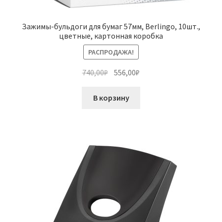
Зажимы-бульдоги для бумаг 57мм, Berlingo, 10шт.,
цветные, картонная коробка
РАСПРОДАЖА!
Первоначальная
Текущая
740,00
₽
556,00
₽
цена
цена:
составляла
556,00₽.
В корзину
740,00₽.