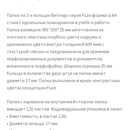
цена
цена:
Папка на 2-х кольцах Berlingo серия Fuze формата А4
составляла
182,00₽.
станет идеальным помощником в учёбе и работе.
230,00₽.
Папка размером 305*250*25 мм изготовлена из
плотного пластика голубого цвета снаружи и
оранжевого цвета внутри толщиной 600 мкм с
текстурой «песок» и предназначена для хранения
перфорированных документов и документов,
вложенных в перфофайлы. Ширина корешка 25 мм.
Кольца в количестве двух штук на папке имеют
диаметр 17 мм. Папка выполнена в ярких контрастных
цветах концепции Fuze.
Папка с карманом на внутренней стороне папки
вмещает 120 листов. Индивидуальная упаковка в пакет.
• Вместимость, в листах: 120;
• Диаметр кольца: 17 мм;