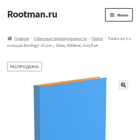
Rootman.ru
Перейти
Перейти
Меню
к
к
навигации
содержимому
Развер
Деловые аксессуары
вложен
Главная
Офисные принадлежности
Папки
Папка на 2-х
меню
Развер
кольцах Berlingo «Fuze», 25мм, 600мкм, голубая
Офисные принадлежности
вложен
меню
Развер
Бумажная продукция для офиса
РАСПРОДАЖА!
вложен
меню
Развер
Товары для учёбы
вложен
меню