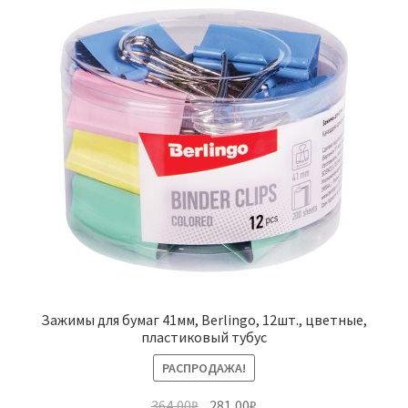
Зажимы для бумаг 41мм, Berlingo, 12шт., цветные,
пластиковый тубус
РАСПРОДАЖА!
Первоначальная
Текущая
364,00
₽
281,00
₽