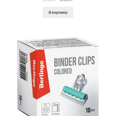
цена
цена:
составляла
281,00₽.
В корзину
364,00₽.