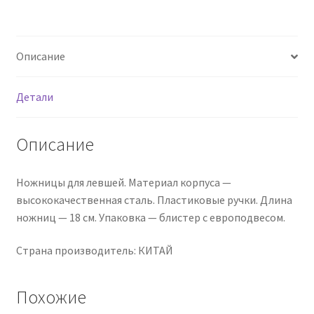
Hand",
18см,
эргономичные
Описание
ручки,
европодвес
Детали
Описание
Ножницы для левшей. Материал корпуса —
высококачественная сталь. Пластиковые ручки. Длина
ножниц — 18 см. Упаковка — блистер с европодвесом.
Страна производитель: КИТАЙ
Похожие