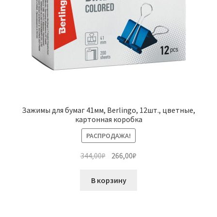
Зажимы для бумаг 41мм, Berlingo, 12шт., цветные,
картонная коробка
РАСПРОДАЖА!
Первоначальная
Текущая
344,00
₽
266,00
₽
цена
цена:
составляла
266,00₽.
В корзину
344,00₽.