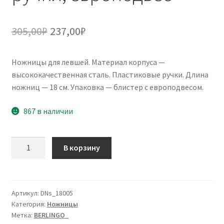
Первоначальная
Текущая
305,00
₽
237,00
₽
цена
цена:
Ножницы для левшей. Материал корпуса —
составляла
237,00₽.
высококачественная сталь. Пластиковые ручки. Длина
305,00₽.
ножниц — 18 см. Упаковка — блистер с европодвесом.
867 в наличии
Количество
В корзину
товара
Ножницы
для
левшей
Артикул:
DNs_18005
Категория:
Ножницы
Berlingo
Метка:
BERLINGO_
"Left