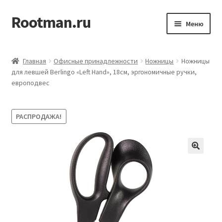
Rootman.ru
Перейти
Перейти
Меню
к
к
навигации
содержимому
Развер
Деловые аксессуары
вложен
Главная
Офисные принадлежности
Ножницы
Ножницы
меню
Развер
для левшей Berlingo «Left Hand», 18см, эргономичные ручки,
Офисные принадлежности
европодвес
вложен
меню
Развер
Бумажная продукция для офиса
вложен
РАСПРОДАЖА!
меню
Развер
Товары для учёбы
вложен
меню