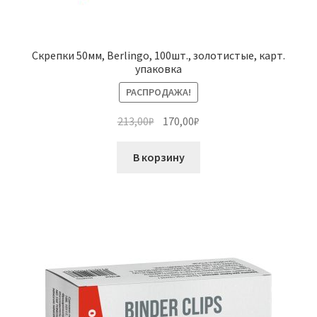
Скрепки 50мм, Berlingo, 100шт., золотистые, карт.
упаковка
РАСПРОДАЖА!
Первоначальная
Текущая
213,00
₽
170,00
₽
цена
цена:
составляла
170,00₽.
В корзину
213,00₽.