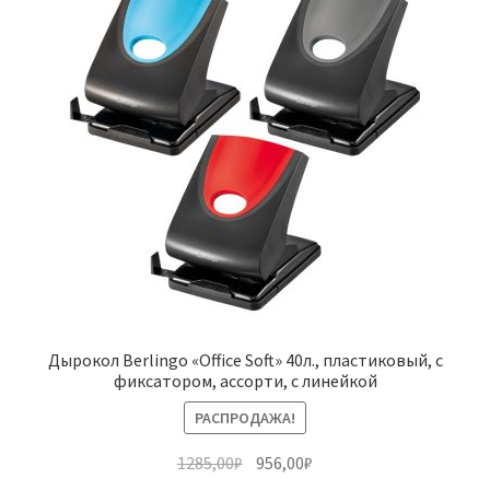
Дырокол Berlingo «Office Soft» 40л., пластиковый, с
фиксатором, ассорти, с линейкой
РАСПРОДАЖА!
Первоначальная
Текущая
1285,00
₽
956,00
₽
цена
цена: