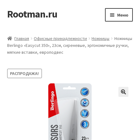
Rootman.ru
Перейти
Перейти
Меню
к
к
навигации
содержимому
Развер
Деловые аксессуары
вложен
Главная
Офисные принадлежности
Ножницы
Ножницы
меню
Развер
Berlingo «Easycut 350», 23см, сиреневые, эргономичные ручки,
Офисные принадлежности
мягкие вставки, европодвес
вложен
меню
Развер
Бумажная продукция для офиса
вложен
РАСПРОДАЖА!
меню
Развер
Товары для учёбы
вложен
меню