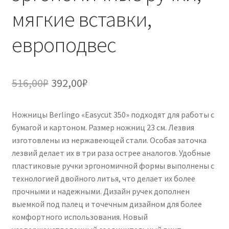
мягкие вставки,
европодвес
Первоначальная
Текущая
516,00
₽
392,00
₽
цена
цена:
Ножницы Berlingo «Easycut 350» подходят для работы с
составляла
392,00₽.
бумагой и картоном. Размер ножниц 23 см. Лезвия
516,00₽.
изготовлены из нержавеющей стали. Особая заточка
лезвий делает их в три раза острее аналогов. Удобные
пластиковые ручки эргономичной формы выполнены с
технологией двойного литья, что делает их более
прочными и надежными. Дизайн ручек дополнен
выемкой под палец и точечным дизайном для более
комфортного использования. Новый