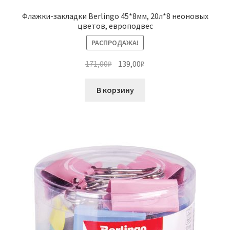
Флажки-закладки Berlingo 45*8мм, 20л*8 неоновых
цветов, европодвес
РАСПРОДАЖА!
Первоначальная
Текущая
171,00
₽
139,00
₽
цена
цена:
составляла
139,00₽.
В корзину
171,00₽.