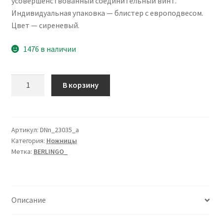
усовершенствованный соединительный винт.
Индивидуальная упаковка — блистер с европодвесом.
Цвет — сиреневый.
1476 в наличии
Количество
В корзину
товара
Ножницы
Berlingo
"Easycut
Артикул:
DNn_23035_a
Категория:
Ножницы
350",
Метка:
BERLINGO_
23см,
сиреневые,
эргономичные
ручки,
Описание
мягкие
вставки,