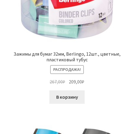
Зажимы для бумаг 32мм, Berlingo, 12шт., цветные,
пластиковый тубус
РАСПРОДАЖА!
Первоначальная
Текущая
267,00
₽
209,00
₽
цена
цена:
составляла
209,00₽.
В корзину
267,00₽.