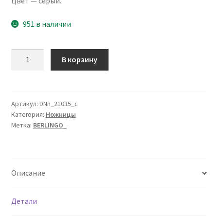
Цвет — серый.
951 в наличии
Количество
В корзину
товара
Ножницы
Berlingo
"Easycut
Артикул:
DNn_21035_c
Категория:
Ножницы
350",
Метка:
BERLINGO_
21см,
серые,
эргономичные
ручки,
Описание
мягкие
вставки,
европодвес
Детали