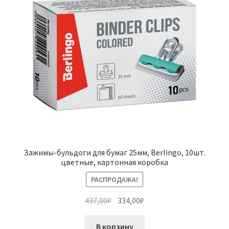
Зажимы-бульдоги для бумаг 25мм, Berlingo, 10шт.
цветные, картонная коробка
РАСПРОДАЖА!
Первоначальная
Текущая
437,00
₽
334,00
₽
цена
цена:
составляла
334,00₽.
В корзину