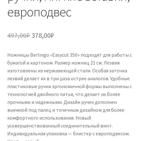
европодвес
Первоначальная
Текущая
497,00
₽
378,00
₽
цена
цена:
Ножницы Berlingo «Easycut 350» подходят для работы с
составляла
378,00₽.
бумагой и картоном. Размер ножниц 21 см. Лезвия
497,00₽.
изготовлены из нержавеющей стали. Особая заточка
лезвий делает их в три раза острее аналогов. Удобные
пластиковые ручки эргономичной формы выполнены с
технологией двойного литья, что делает их более
прочными и надежными. Дизайн ручек дополнен
выемкой под палец и точечным дизайном для более
комфортного использования. Новый
усовершенствованный соединительный винт.
Индивидуальная упаковка — блистер с европодвесом.