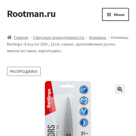
Rootman.ru
Перейти
Перейти
Меню
к
к
навигации
содержимому
Развер
Деловые аксессуары
вложен
Главная
Офисные принадлежности
Ножницы
Ножницы
меню
Развер
Berlingo «Easycut 350», 21см, серые, эргономичные ручки,
Офисные принадлежности
мягкие вставки, европодвес
вложен
меню
Развер
Бумажная продукция для офиса
вложен
РАСПРОДАЖА!
меню
Развер
Товары для учёбы
вложен
меню