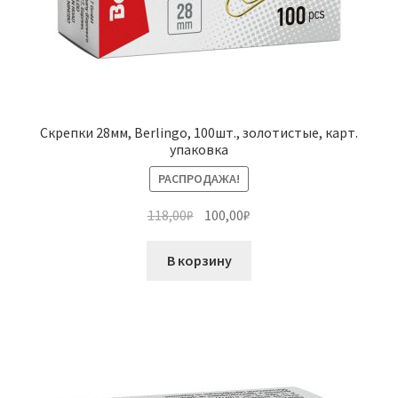
Скрепки 28мм, Berlingo, 100шт., золотистые, карт.
упаковка
РАСПРОДАЖА!
Первоначальная
Текущая
118,00
₽
100,00
₽
цена
цена:
составляла
100,00₽.
В корзину
118,00₽.