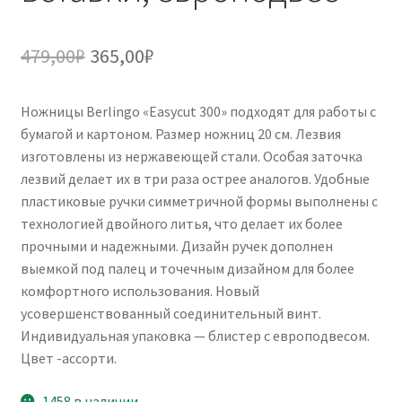
Первоначальная
Текущая
479,00
₽
365,00
₽
цена
цена:
Ножницы Berlingo «Easycut 300» подходят для работы с
составляла
365,00₽.
бумагой и картоном. Размер ножниц 20 см. Лезвия
479,00₽.
изготовлены из нержавеющей стали. Особая заточка
лезвий делает их в три раза острее аналогов. Удобные
пластиковые ручки симметричной формы выполнены с
технологией двойного литья, что делает их более
прочными и надежными. Дизайн ручек дополнен
выемкой под палец и точечным дизайном для более
комфортного использования. Новый
усовершенствованный соединительный винт.
Индивидуальная упаковка — блистер с европодвесом.
Цвет -ассорти.
1458 в наличии