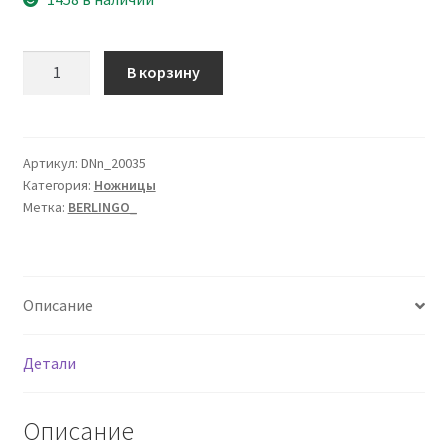
Количество
В корзину
товара
Ножницы
Berlingo
"Easycut
Артикул:
DNn_20035
Категория:
Ножницы
300",
Метка:
BERLINGO_
20см,
ассорти,
мягкие
вставки,
Описание
европодвес
Детали
Описание