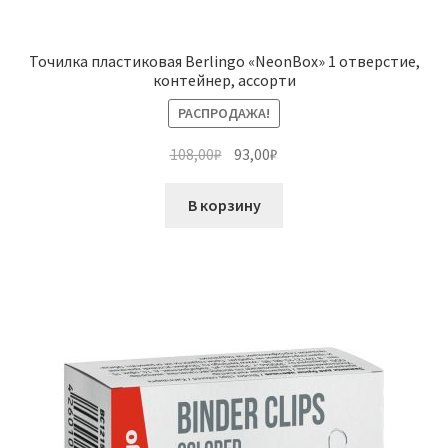
Точилка пластиковая Berlingo «NeonBox» 1 отверстие,
контейнер, ассорти
РАСПРОДАЖА!
Первоначальная
Текущая
108,00
₽
93,00
₽
цена
цена:
составляла
93,00₽.
В корзину
108,00₽.