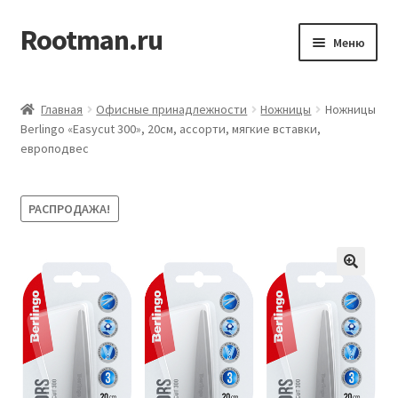
Rootman.ru
Перейти
Перейти
Меню
к
к
навигации
содержимому
Развер
Деловые аксессуары
вложен
Главная
Офисные принадлежности
Ножницы
Ножницы
меню
Развер
Berlingo «Easycut 300», 20см, ассорти, мягкие вставки,
Офисные принадлежности
европодвес
вложен
меню
Развер
Бумажная продукция для офиса
вложен
РАСПРОДАЖА!
меню
Развер
Товары для учёбы
вложен
меню