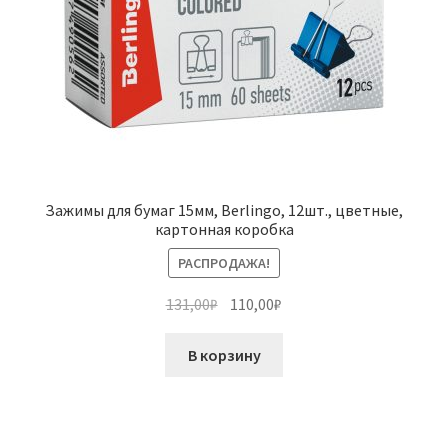
Зажимы для бумаг 15мм, Berlingo, 12шт., цветные,
картонная коробка
РАСПРОДАЖА!
Первоначальная
Текущая
131,00
₽
110,00
₽
цена
цена:
составляла
110,00₽.
В корзину
131,00₽.