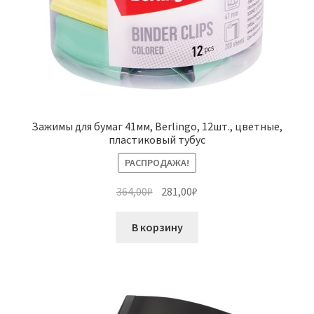
Зажимы для бумаг 41мм, Berlingo, 12шт., цветные,
пластиковый тубус
РАСПРОДАЖА!
Первоначальная
Текущая
364,00
₽
281,00
₽
цена
цена:
составляла
281,00₽.
В корзину
364,00₽.