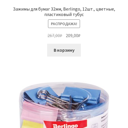
Зажимы для бумаг 32мм, Berlingo, 12шт., цветные,
пластиковый тубус
РАСПРОДАЖА!
Первоначальная
Текущая
267,00
₽
209,00
₽
цена
цена:
составляла
209,00₽.
В корзину
267,00₽.