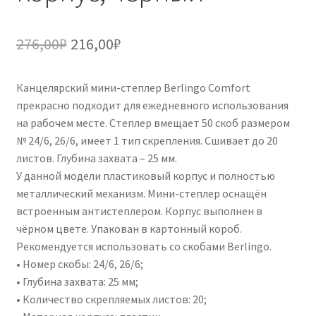
Первоначальная
Текущая
276,00
₽
216,00
₽
цена
цена:
Канцелярский мини-степлер Berlingo Comfort
составляла
216,00₽.
прекрасно подходит для ежедневного использования
276,00₽.
на рабочем месте. Степлер вмещает 50 скоб размером
№ 24/6, 26/6, имеет 1 тип скрепления. Сшивает до 20
листов. Глубина захвата – 25 мм.
У данной модели пластиковый корпус и полностью
металлический механизм. Мини-степлер оснащён
встроенным антистеплером. Корпус выполнен в
чёрном цвете. Упакован в картонный короб.
Рекомендуется использовать со скобами Berlingo.
• Номер скобы: 24/6, 26/6;
• Глубина захвата: 25 мм;
• Количество скрепляемых листов: 20;