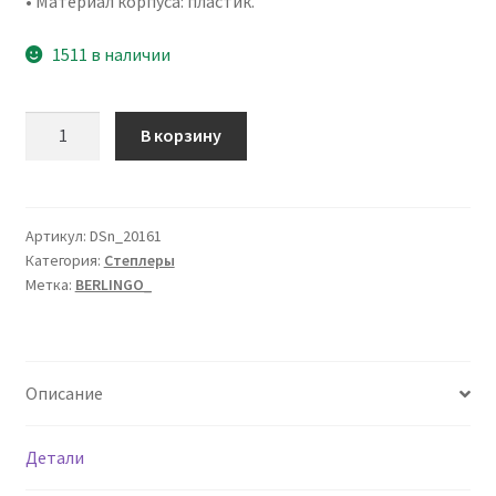
• Материал корпуса: пластик.
1511 в наличии
Количество
В корзину
товара
Мини-
степлер
№24/6,
Артикул:
DSn_20161
Категория:
Степлеры
26/6
Метка:
BERLINGO_
Berlingo
"Comfort"
до
20л.,
Описание
пластиковый
корпус,
черный
Детали