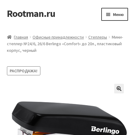
Rootman.ru
Перейти
Перейти
Меню
к
к
навигации
содержимому
Развер
Деловые аксессуары
вложен
Главная
Офисные принадлежности
Степлеры
Мини-
меню
Развер
степлер №24/6, 26/6 Berlingo «Comfort» до 20л., пластиковый
Офисные принадлежности
корпус, черный
вложен
меню
Развер
Бумажная продукция для офиса
вложен
РАСПРОДАЖА!
меню
Развер
Товары для учёбы
вложен
меню