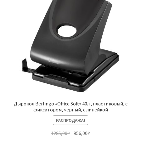
Дырокол Berlingo «Office Soft» 40л., пластиковый, с
фиксатором, черный, с линейкой
РАСПРОДАЖА!
Первоначальная
Текущая
1285,00
₽
956,00
₽
цена
цена: