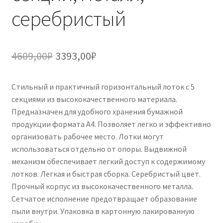
серебристый
Первоначальная
Текущая
4609,00
₽
3393,00
₽
цена
цена:
Стильный и практичный горизонтальный лоток с 5
составляла
3393,00₽.
секциями из высококачественного материала.
4609,00₽.
Предназначен для удобного хранения бумажной
продукции формата А4. Позволяет легко и эффективно
организовать рабочее место. Лотки могут
использоваться отдельно от опоры. Выдвижной
механизм обеспечивает легкий доступ к содержимому
лотков. Легкая и быстрая сборка. Серебристый цвет.
Прочный корпус из высококачественного металла.
Сетчатое исполнение предотвращает образование
пыли внутри. Упаковка в картонную лакированную