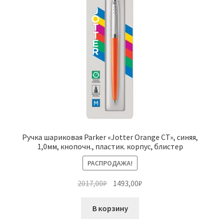
Ручка шариковая Parker «Jotter Orange CT», синяя,
1,0мм, кнопочн., пластик. корпус, блистер
РАСПРОДАЖА!
Первоначальная
Текущая
2017,00
₽
1493,00
₽
цена
цена:
составляла
1493,00₽.
В корзину
2017,00₽.