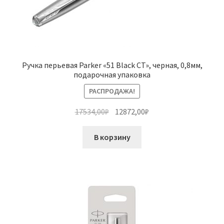
Ручка перьевая Parker «51 Black CT», черная, 0,8мм,
подарочная упаковка
РАСПРОДАЖА!
Первоначальная
Текущая
17534,00
₽
12872,00
₽
цена
цена:
составляла
12872,00₽.
В корзину
17534,00₽.