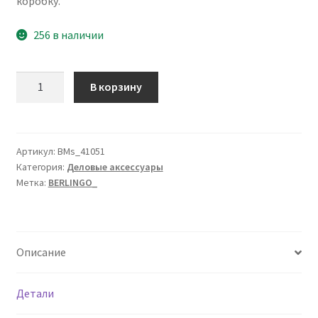
коробку.
256 в наличии
Количество
В корзину
товара
Лоток
для
бумаг
Артикул:
BMs_41051
Категория:
Деловые аксессуары
горизонтальный
Метка:
BERLINGO_
Berlingo
"Steel&Style",
5
секций,
Описание
металл,
серебристый
Детали