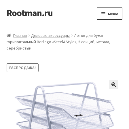
Rootman.ru
Перейти
Перейти
Меню
к
к
навигации
содержимому
Развер
Деловые аксессуары
вложен
Главная
Деловые аксессуары
Лоток для бумаг
меню
Развер
горизонтальный Berlingo «Steel&Style», 5 секций, металл,
Офисные принадлежности
серебристый
вложен
меню
Развер
Бумажная продукция для офиса
вложен
РАСПРОДАЖА!
меню
Развер
Товары для учёбы
вложен
меню