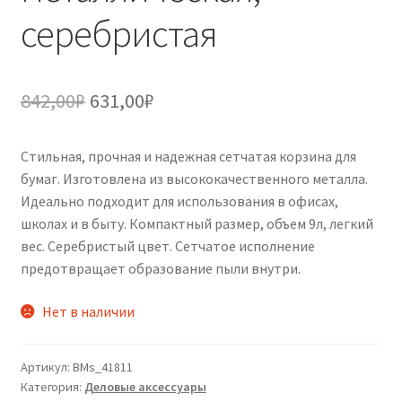
серебристая
Первоначальная
Текущая
842,00
₽
631,00
₽
цена
цена:
Стильная, прочная и надежная сетчатая корзина для
составляла
631,00₽.
бумаг. Изготовлена из высококачественного металла.
842,00₽.
Идеально подходит для использования в офисах,
школах и в быту. Компактный размер, объем 9л, легкий
вес. Серебристый цвет. Сетчатое исполнение
предотвращает образование пыли внутри.
Нет в наличии
Артикул:
BMs_41811
Категория:
Деловые аксессуары