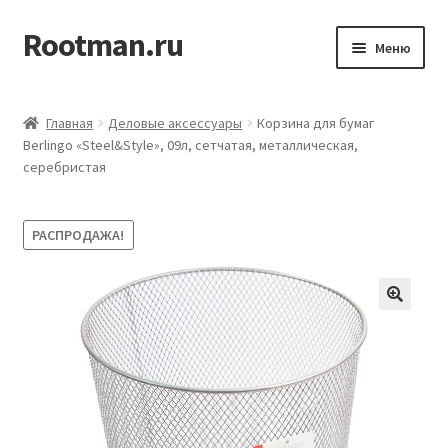
Rootman.ru
Перейти
Перейти
Меню
к
к
навигации
содержимому
Развер
Деловые аксессуары
вложен
Главная
Деловые аксессуары
Корзина для бумаг
меню
Развер
Berlingo «Steel&Style», 09л, сетчатая, металлическая,
Офисные принадлежности
серебристая
вложен
меню
Развер
Бумажная продукция для офиса
вложен
РАСПРОДАЖА!
меню
Развер
Товары для учёбы
вложен
меню