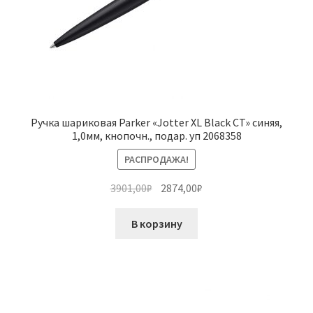
Ручка шариковая Parker «Jotter XL Black CT» синяя,
1,0мм, кнопочн., подар. уп 2068358
РАСПРОДАЖА!
Первоначальная
Текущая
3901,00
₽
2874,00
₽
цена
цена:
составляла
2874,00₽.
В корзину
3901,00₽.