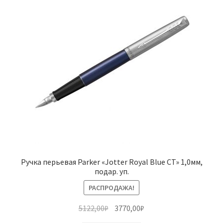
Ручка перьевая Parker «Jotter Royal Blue CT» 1,0мм,
подар. уп.
РАСПРОДАЖА!
Первоначальная
Текущая
5122,00
₽
3770,00
₽
цена
цена: