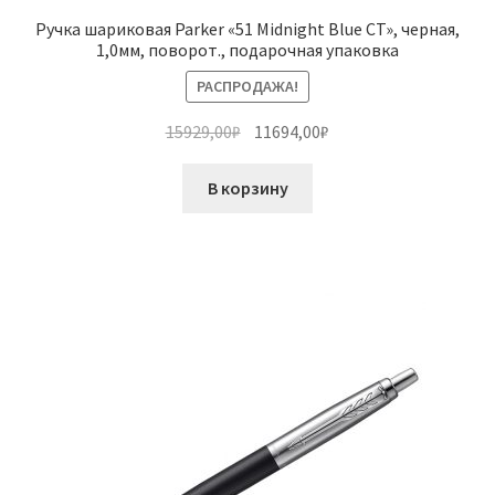
Ручка шариковая Parker «51 Midnight Blue CT», черная,
1,0мм, поворот., подарочная упаковка
РАСПРОДАЖА!
Первоначальная
Текущая
15929,00
₽
11694,00
₽
цена
цена:
составляла
11694,00₽.
В корзину
15929,00₽.