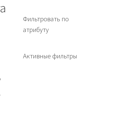
а
Фильтровать по
атрибуту
Активные фильтры
о
.