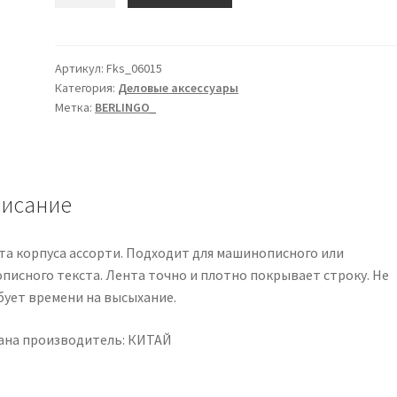
товара
Корректирующая
лента
Berlingo
Артикул:
Fks_06015
Категория:
Деловые аксессуары
"Instinct"
Метка:
BERLINGO_
5мм*6м
исание
та корпуса ассорти. Подходит для машинописного или
описного текста. Лента точно и плотно покрывает строку. Не
бует времени на высыхание.
ана производитель: КИТАЙ