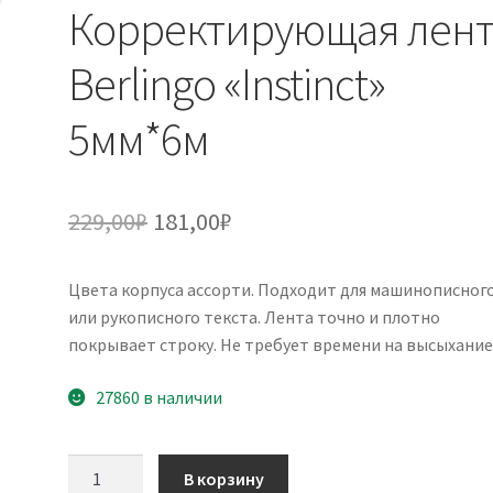
Корректирующая лент
Berlingo «Instinct»
5мм*6м
Первоначальная
Текущая
229,00
₽
181,00
₽
цена
цена:
Цвета корпуса ассорти. Подходит для машинописног
составляла
181,00₽.
или рукописного текста. Лента точно и плотно
229,00₽.
покрывает строку. Не требует времени на высыхание
27860 в наличии
Количество
В корзину