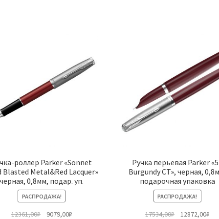
чка-роллер Parker «Sonnet
Ручка перьевая Parker «5
 Blasted Metal&Red Lacquer»
Burgundy CT», черная, 0,8
черная, 0,8мм, подар. уп.
подарочная упаковка
РАСПРОДАЖА!
РАСПРОДАЖА!
Первоначальная
Текущая
Первоначальн
Те
12361,00
₽
9079,00
₽
17534,00
₽
12872,00
₽