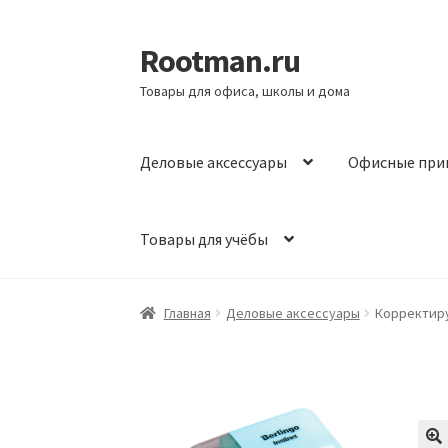
Rootman.ru
Перейти
Перейти
к
к
Товары для офиса, школы и дома
навигации
содержимому
Деловые аксессуары
Офисные при
Товары для учёбы
Главная
Деловые аксессуары
Корректирую