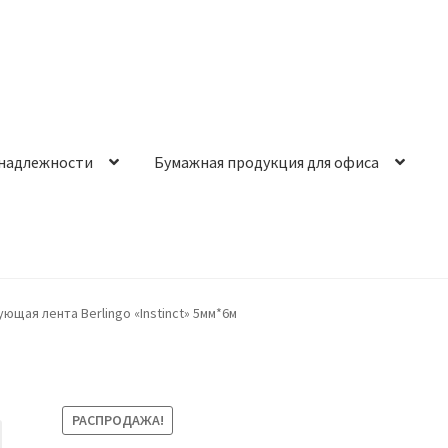
надлежности
Бумажная продукция для офиса
щая лента Berlingo «Instinct» 5мм*6м
РАСПРОДАЖА!