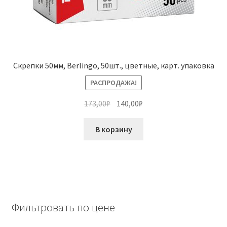
Скрепки 50мм, Berlingo, 50шт., цветные, карт. упаковка
РАСПРОДАЖА!
Первоначальная
Текущая
173,00
₽
140,00
₽
цена
цена:
составляла
140,00₽.
В корзину
173,00₽.
Фильтровать по цене