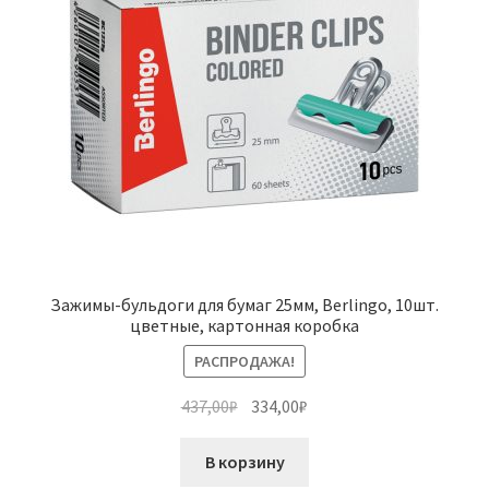
Зажимы-бульдоги для бумаг 25мм, Berlingo, 10шт.
цветные, картонная коробка
РАСПРОДАЖА!
Первоначальная
Текущая
437,00
₽
334,00
₽
цена
цена:
составляла
334,00₽.
В корзину
437,00₽.