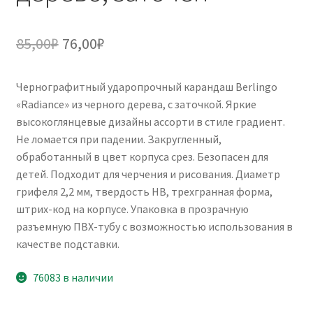
Первоначальная
Текущая
85,00
₽
76,00
₽
цена
цена:
Чернографитный ударопрочный карандаш Berlingo
составляла
76,00₽.
«Radiance» из черного дерева, с заточкой. Яркие
85,00₽.
высокоглянцевые дизайны ассорти в стиле градиент.
Не ломается при падении. Закругленный,
обработанный в цвет корпуса срез. Безопасен для
детей. Подходит для черчения и рисования. Диаметр
грифеля 2,2 мм, твердость HB, трехгранная форма,
штрих-код на корпусе. Упаковка в прозрачную
разъемную ПВХ-тубу с возможностью использования в
качестве подставки.
76083 в наличии