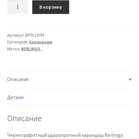
Количество
В корзину
товара
Карандаш
ч/
г
Артикул:
BP01197M
Категория:
Карандаши
Berlingo
Метка:
BERLINGO_
"Radiance"
HB,
трехгранный,
черное
Описание
дерево,
заточен
Детали
Описание
Чернографитный ударопрочный карандаш Berlingo