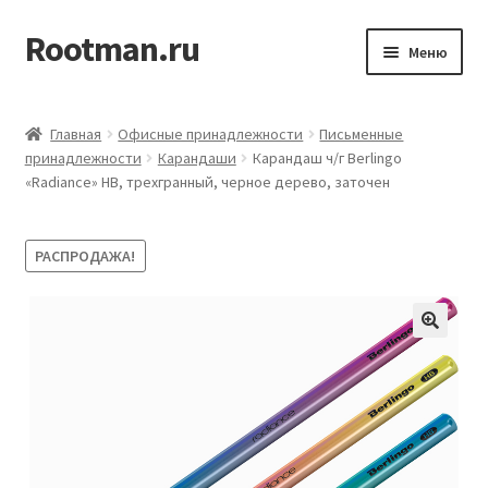
Rootman.ru
Перейти
Перейти
Меню
к
к
навигации
содержимому
Развер
Деловые аксессуары
вложен
Главная
Офисные принадлежности
Письменные
меню
Развер
принадлежности
Карандаши
Карандаш ч/г Berlingo
Офисные принадлежности
«Radiance» HB, трехгранный, черное дерево, заточен
вложен
меню
Развер
Бумажная продукция для офиса
вложен
РАСПРОДАЖА!
меню
Развер
Товары для учёбы
вложен
меню