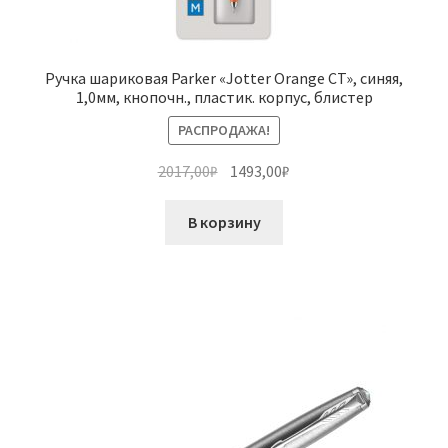
Ручка шариковая Parker «Jotter Orange CT», синяя,
1,0мм, кнопочн., пластик. корпус, блистер
РАСПРОДАЖА!
Первоначальная
Текущая
2017,00
₽
1493,00
₽
цена
цена:
составляла
1493,00₽.
В корзину
2017,00₽.