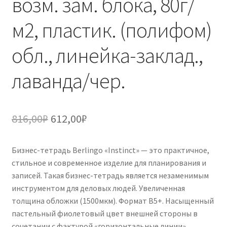
возм. зам. блока, 80г/
м2, пластик. (полифом)
обл., линейка-заклад.,
лаванда/чер.
Первоначальная
Текущая
816,00
₽
612,00
₽
цена
цена:
Бизнес-тетрадь Berlingo «Instinct» — это практичное,
составляла
612,00₽.
стильное и современное изделие для планирования и
816,00₽.
записей. Такая бизнес-тетрадь является незаменимым
инструментом для деловых людей. Увеличенная
толщина обложки (1500мкм). Формат В5+. Насыщенный
пастельный фиолетовый цвет внешней стороны в
сочетании с фактурой «горизонтальные линии».