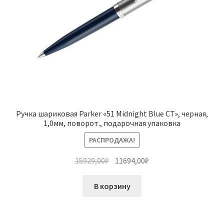
Ручка шариковая Parker «51 Midnight Blue CT», черная,
1,0мм, поворот., подарочная упаковка
РАСПРОДАЖА!
Первоначальная
Текущая
15929,00
₽
11694,00
₽
цена
цена:
составляла
11694,00₽.
В корзину
15929,00₽.