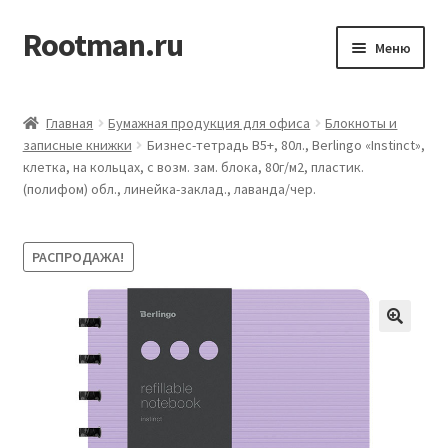
Rootman.ru
Перейти
Перейти
Меню
к
к
навигации
содержимому
Развер
Деловые аксессуары
вложен
Главная
Бумажная продукция для офиса
Блокноты и
меню
Развер
записные книжки
Бизнес-тетрадь В5+, 80л., Berlingo «Instinct»,
Офисные принадлежности
клетка, на кольцах, с возм. зам. блока, 80г/м2, пластик.
вложен
(полифом) обл., линейка-заклад., лаванда/чер.
меню
Развер
Бумажная продукция для офиса
вложен
меню
Развер
Товары для учёбы
РАСПРОДАЖА!
вложен
меню