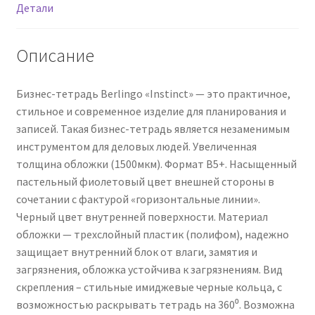
Детали
зам.
блока,
80г/
Описание
м2,
пластик.
Бизнес-тетрадь Berlingo «Instinct» — это практичное,
(полифом)
стильное и современное изделие для планирования и
обл.,
записей. Такая бизнес-тетрадь является незаменимым
линейка-
инструментом для деловых людей. Увеличенная
заклад.,
толщина обложки (1500мкм). Формат В5+. Насыщенный
лаванда/
пастельный фиолетовый цвет внешней стороны в
чер.
сочетании с фактурой «горизонтальные линии».
Черный цвет внутренней поверхности. Материал
обложки — трехслойный пластик (полифом), надежно
защищает внутренний блок от влаги, замятия и
загрязнения, обложка устойчива к загрязнениям. Вид
скрепления – стильные имиджевые черные кольца, с
возможностью раскрывать тетрадь на 360⁰. Возможна