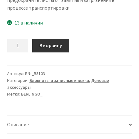
предохранить листы от замятия и загрязнения в
процессе транспортировки.
13 в наличии
Количество
В корзину
товара
Бизнес-
тетрадь
В5+,
Артикул:
RNt_B5103
Категории:
Блокноты и записные книжки
,
Деловые
80л.,
аксессуары
Berlingo
Метка:
BERLINGO_
"Instinct",
клетка,
на
кольцах,
Описание
с
возм.