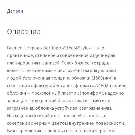
м2,
Детали
пластик.
(полифом)
обложка,
Описание
линейка-
закладка,
Бизнес-тетрадь Berlingo «Steel&Style» — это
синяя
практичное, стильное и современное изделие для
планирования и записей. Такая бизнес-тетрадь
является незаменимым инструментом для деловых
людей. Увеличенная толщина обложки (1500мкм) в
сочетании с фактурой «сталь», формата А4+. Материал
обложки — трехслойный пластик (полифом), надежно
защищает внутренний блок от влаги, замятия и
загрязнения, обложка устойчива к загрязнениям.
Насыщенный синий цвет внешней стороны, в
сочетании с черным цветом внутренней поверхности.
Вид скрепления – гребень со стильными черными