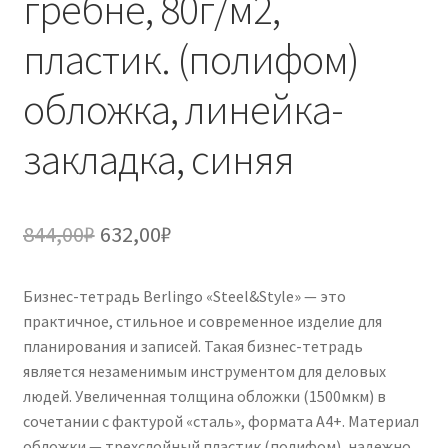
гребне, 80г/м2,
пластик. (полифом)
обложка, линейка-
закладка, синяя
Первоначальная
Текущая
844,00
₽
632,00
₽
цена
цена:
Бизнес-тетрадь Berlingo «Steel&Style» — это
составляла
632,00₽.
практичное, стильное и современное изделие для
844,00₽.
планирования и записей. Такая бизнес-тетрадь
является незаменимым инструментом для деловых
людей. Увеличенная толщина обложки (1500мкм) в
сочетании с фактурой «сталь», формата А4+. Материал
обложки — трехслойный пластик (полифом), надежно