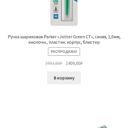
Ручка шариковая Parker «Jotter Green CT», синяя, 1,0мм,
кнопочн., пластик. корпус, блистер
РАСПРОДАЖА!
Первоначальная
Текущая
1903,00
₽
1409,00
₽
цена
цена:
составляла
1409,00₽.
В корзину
1903,00₽.