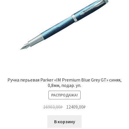
Ручка перьевая Parker «IM Premium Blue Grey GT» синяя,
0,8мм, подар. уп.
РАСПРОДАЖА!
Первоначальная
Текущая
16903,00
₽
12409,00
₽
цена
цена:
составляла
12409,00₽.
В корзину
16903,00₽.