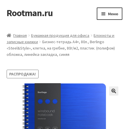
Rootman.ru
Перейти
Перейти
Меню
к
к
навигации
содержимому
Развер
Деловые аксессуары
вложен
Главная
Бумажная продукция для офиса
Блокноты и
меню
Развер
записные книжки
Бизнес-тетрадь А4+, 80л., Berlingo
Офисные принадлежности
«Steel&Style», клетка, на гребне, 80г/м2, пластик. (полифом)
вложен
обложка, линейка-закладка, синяя
меню
Развер
Бумажная продукция для офиса
вложен
меню
Развер
Товары для учёбы
РАСПРОДАЖА!
вложен
меню