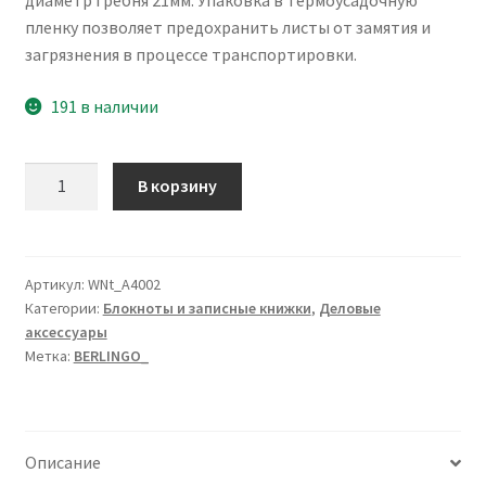
диаметр гребня 21мм. Упаковка в термоусадочную
пленку позволяет предохранить листы от замятия и
загрязнения в процессе транспортировки.
191 в наличии
Количество
В корзину
товара
Бизнес-
тетрадь
А4+,
Артикул:
WNt_A4002
Категории:
Блокноты и записные книжки
,
Деловые
80л.,
аксессуары
Berlingo
Метка:
BERLINGO_
"Steel&Style",
клетка,
на
гребне,
Описание
80г/