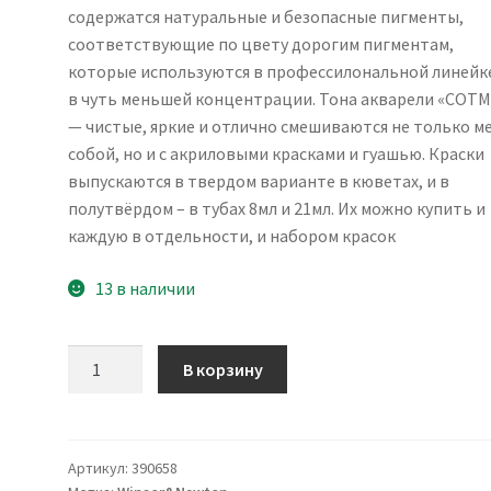
содержатся натуральные и безопасные пигменты,
соответствующие по цвету дорогим пигментам,
которые используются в профессилональной линейке
в чуть меньшей концентрации. Тона акварели «COT
— чистые, яркие и отлично смешиваются не только м
собой, но и с акриловыми красками и гуашью. Краски
выпускаются в твердом варианте в кюветах, и в
полутвёрдом – в тубах 8мл и 21мл. Их можно купить и
каждую в отдельности, и набором красок
13 в наличии
Количество
В корзину
товара
Акварель
Winsor&Newton
"Cotman",
Артикул:
390658