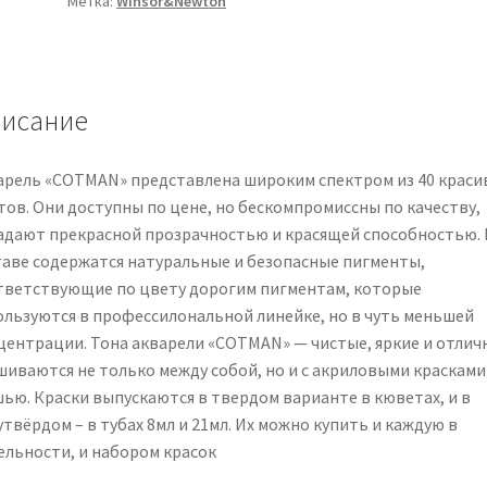
Метка:
Winsor&Newton
12
мал.
кюв.,
+
кисть
исание
с
резервуаром,
арель «COTMAN» представлена широким спектром из 40 краси
пласт.
тов. Они доступны по цене, но бескомпромиссны по качеству,
коробка
адают прекрасной прозрачностью и красящей способностью. 
таве содержатся натуральные и безопасные пигменты,
тветствующие по цвету дорогим пигментам, которые
ользуются в профессилональной линейке, но в чуть меньшей
центрации. Тона акварели «COTMAN» — чистые, яркие и отлич
шиваются не только между собой, но и с акриловыми красками
шью. Краски выпускаются в твердом варианте в кюветах, и в
твёрдом – в тубах 8мл и 21мл. Их можно купить и каждую в
ельности, и набором красок