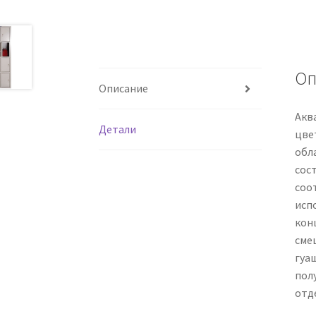
Оп
Описание
Акв
Детали
цве
обл
сос
соо
исп
кон
сме
гуа
полу
отд