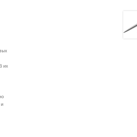
вых
В их
но
 и