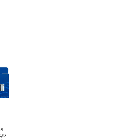
ая
для