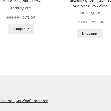
синтетика, 255*264мм
начинающих, 12цв., 8мл, ту
картонная коробка
РАСПРОДАЖА!
РАСПРОДАЖА!
Первоначальная
Текущая
2950,00
₽
2177,00
₽
Первоначальн
Тек
5781,00
₽
4253,00
₽
цена
цена:
цена
цена
составляла
2177,00₽.
В корзину
составляла
4253
2950,00₽.
В корзину
5781,00₽.
о с помощью WooCommerce
.