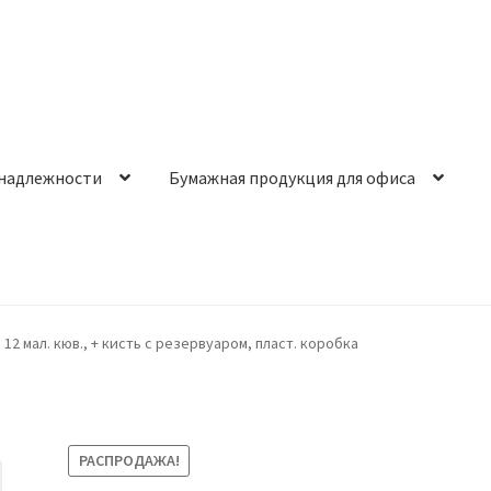
надлежности
Бумажная продукция для офиса
2 мал. кюв., + кисть с резервуаром, пласт. коробка
РАСПРОДАЖА!