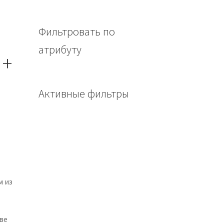
Фильтровать по
атрибуту
 +
Активные фильтры
м из
й
ве