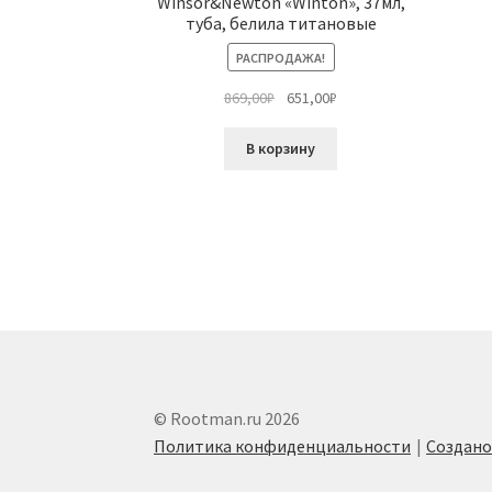
Winsor&Newton «Winton», 37мл,
туба, белила титановые
РАСПРОДАЖА!
Первоначальная
Текущая
869,00
₽
651,00
₽
цена
цена:
составляла
651,00₽.
В корзину
869,00₽.
© Rootman.ru 2026
Политика конфиденциальности
Создан