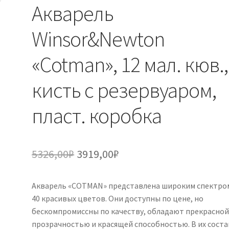
Акварель
Winsor&Newton
«Cotman», 12 мал. кюв.,
кисть с резервуаром,
пласт. коробка
Первоначальная
Текущая
5326,00
₽
3919,00
₽
цена
цена:
Акварель «COTMAN» представлена широким спектро
составляла
3919,00₽.
40 красивых цветов. Они доступны по цене, но
5326,00₽.
бескомпромиссны по качеству, обладают прекрасно
прозрачностью и красящей способностью. В их соста