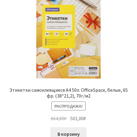
Этикетки самоклеящиеся А4 50л. OfficeSpace, белые, 65
фр. (38*21,2), 70г/м2
РАСПРОДАЖА!
Первоначальная
Текущая
664,00
₽
501,00
₽
цена
цена:
составляла
501,00₽.
В корзину