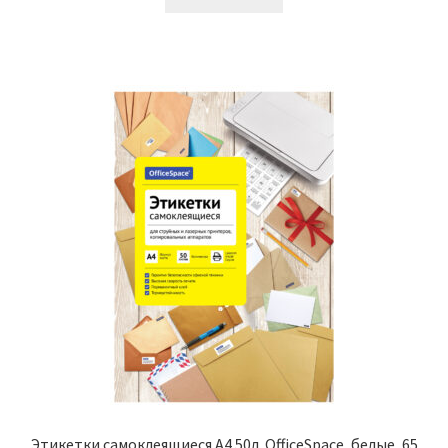
664,00₽.
Этикетки самоклеящиеся А4 50л. OfficeSpace, белые, 65