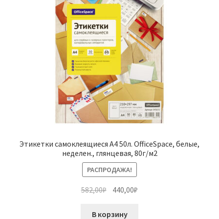
Этикетки самоклеящиеся А4 50л. OfficeSpace, белые,
неделен., глянцевая, 80г/м2
РАСПРОДАЖА!
Первоначальная
Текущая
582,00
₽
440,00
₽
цена
цена:
составляла
440,00₽.
В корзину