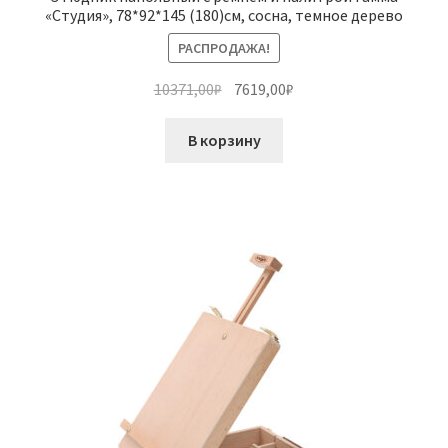
«Студия», 78*92*145 (180)см, сосна, темное дерево
РАСПРОДАЖА!
Первоначальная
Текущая
10371,00
₽
7619,00
₽
цена
цена:
составляла
7619,00₽.
В корзину
10371,00₽.