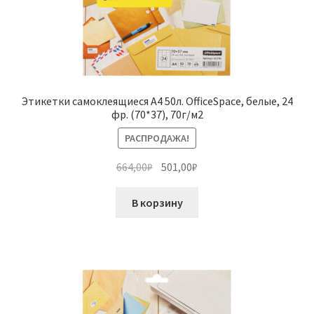
Этикетки самоклеящиеся А4 50л. OfficeSpace, белые, 24
фр. (70*37), 70г/м2
РАСПРОДАЖА!
Первоначальная
Текущая
664,00
₽
501,00
₽
цена
цена:
составляла
501,00₽.
В корзину
664,00₽.