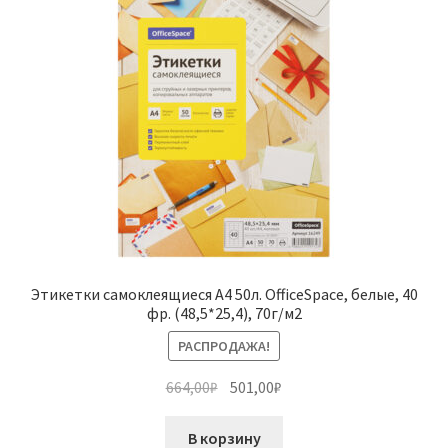
Этикетки самоклеящиеся А4 50л. OfficeSpace, белые, 40
фр. (48,5*25,4), 70г/м2
РАСПРОДАЖА!
Первоначальная
Текущая
664,00
₽
501,00
₽
цена
цена:
составляла
501,00₽.
В корзину