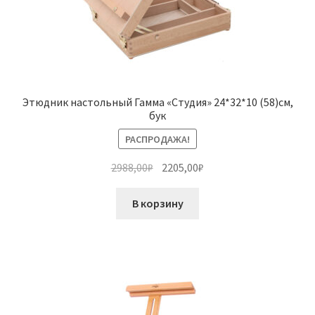
Этюдник настольный Гамма «Студия» 24*32*10 (58)см,
бук
РАСПРОДАЖА!
Первоначальная
Текущая
2988,00
₽
2205,00
₽
цена
цена:
составляла
2205,00₽.
В корзину
2988,00₽.