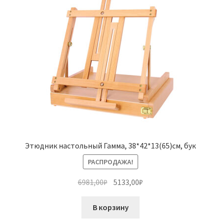
Этюдник настольный Гамма, 38*42*13(65)см, бук
РАСПРОДАЖА!
Первоначальная
Текущая
6981,00
₽
5133,00
₽
цена
цена:
составляла
5133,00₽.
В корзину
6981,00₽.