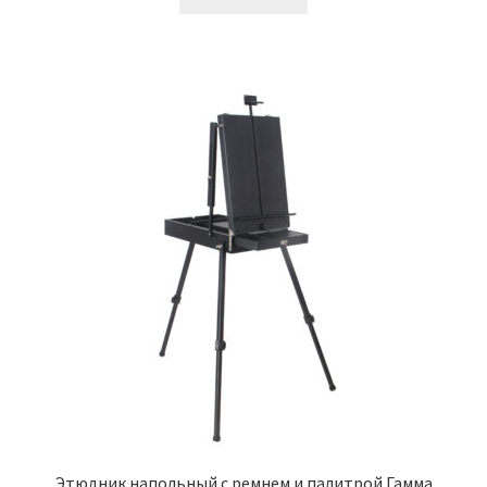
582,00₽.
Этюдник напольный с ремнем и палитрой Гамма