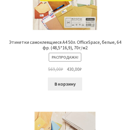
Этикетки самоклеящиеся А4 50л. OfficeSpace, белые, 64
фр. (48,5*16,9), 70г/м2
РАСПРОДАЖА!
Первоначальная
Текущая
569,00
₽
430,00
₽
цена
цена:
составляла
430,00₽.
В корзину
569,00₽.