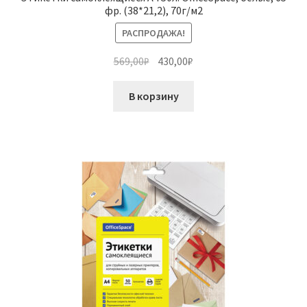
фр. (38*21,2), 70г/м2
РАСПРОДАЖА!
Первоначальная
Текущая
569,00
₽
430,00
₽
цена
цена:
составляла
430,00₽.
В корзину
569,00₽.