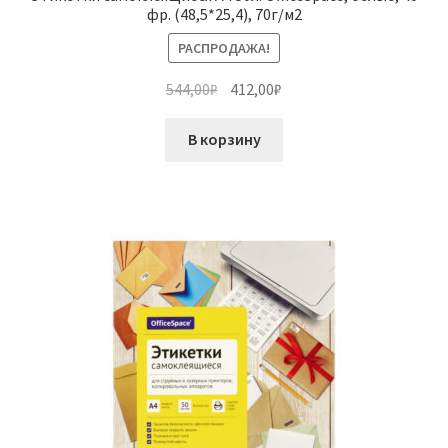
фр. (48,5*25,4), 70г/м2
РАСПРОДАЖА!
Первоначальная
Текущая
544,00
₽
412,00
₽
цена
цена:
составляла
412,00₽.
В корзину
544,00₽.