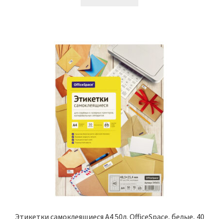
664,00₽.
Этикетки самоклеящиеся А4 50л. OfficeSpace, белые, 40