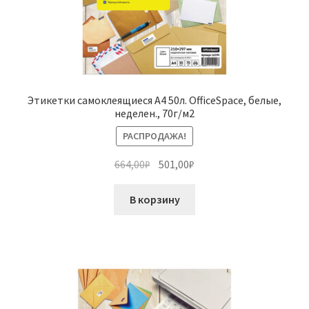
Этикетки самоклеящиеся А4 50л. OfficeSpace, белые,
неделен., 70г/м2
РАСПРОДАЖА!
Первоначальная
Текущая
664,00
₽
501,00
₽
цена
цена:
составляла
501,00₽.
В корзину
664,00₽.